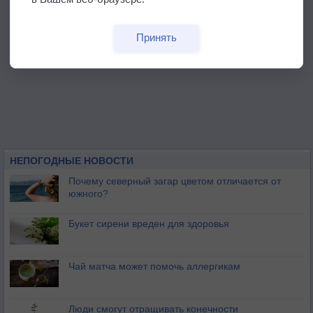
Принять
НЕПОГОДНЫЕ НОВОСТИ
Почему северный загар цветом отличается от
южного?
Букет сирени вреден для здоровья
Чай матча может помочь аллергикам
Люди смогут отращивать конечности