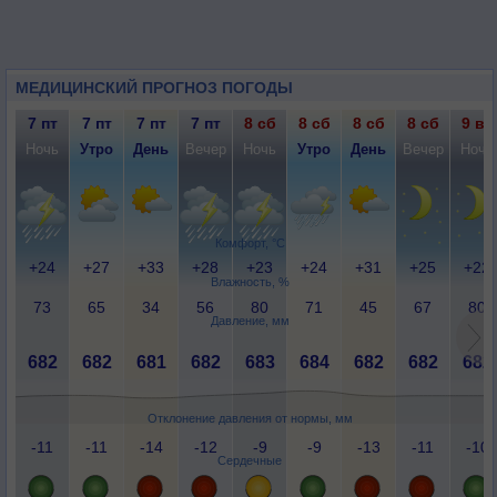
МЕДИЦИНСКИЙ ПРОГНОЗ ПОГОДЫ
7 пт
7 пт
7 пт
7 пт
8 сб
8 сб
8 сб
8 сб
9 вс
Ночь
Утро
День
Вечер
Ночь
Утро
День
Вечер
Ночь
Комфорт, °C
+24
+27
+33
+28
+23
+24
+31
+25
+22
Влажность, %
73
65
34
56
80
71
45
67
80
Давление, мм
682
682
681
682
683
684
682
682
682
Отклонение давления от нормы, мм
-11
-11
-14
-12
-9
-9
-13
-11
-10
Сердечные