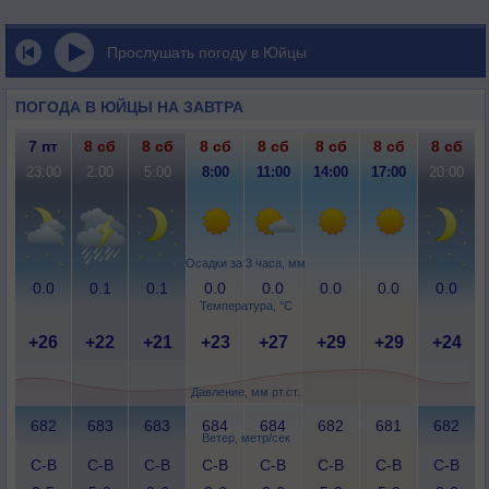
Прослушать погоду в Юйцы
ПОГОДА В ЮЙЦЫ НА ЗАВТРА
7 пт
8 сб
8 сб
8 сб
8 сб
8 сб
8 сб
8 сб
23:00
2:00
5:00
8:00
11:00
14:00
17:00
20:00
Осадки за 3 часа, мм
0.0
0.1
0.1
0.0
0.0
0.0
0.0
0.0
Температура, °C
+26
+22
+21
+23
+27
+29
+29
+24
Давление, мм рт.ст.
682
683
683
684
684
682
681
682
Ветер, метр/сек
С-В
С-В
С-В
С-В
С-В
С-В
С-В
С-В