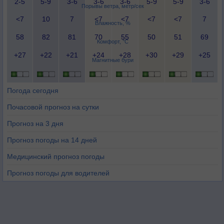
2-5
5-9
3-6
3-6
3-6
5-9
5-9
3-6
Порывы ветра, метр/сек
<7
10
7
<7
<7
<7
<7
7
Влажность, %
58
82
81
70
55
50
51
69
Комфорт, °C
+27
+22
+21
+24
+28
+30
+29
+25
Магнитные бури
Погода сегодня
Почасовой прогноз на сутки
Прогноз на 3 дня
Прогноз погоды на 14 дней
Медицинский прогноз погоды
Прогноз погоды для водителей