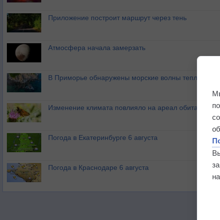
Приложение построит маршрут через тень
Атмосфера начала замерзать
В Приморье обнаружены морские волны тепла
М
п
Изменение климата повлияло на ареал обитания ба
с
о
Погода в Екатеринбурге 6 августа
П
В
з
Погода в Краснодаре 6 августа
на