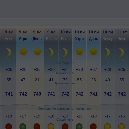
9 вс
9 вс
9 вс
9 вс
10 пн
10 пн
10 пн
10 пн
11 вт
р
Ночь
Утро
День
Вечер
Ночь
Утро
День
Вечер
Ночь
Комфорт, °C
+25
+28
+36
+30
+24
+28
+37
+29
+25
Влажность, %
55
47
21
41
70
55
23
40
55
Давление, мм
741
742
740
741
742
742
741
742
742
Отклонение давления от нормы, мм
-18
-17
-19
-18
-17
-16
-18
-17
-16
Сердечные