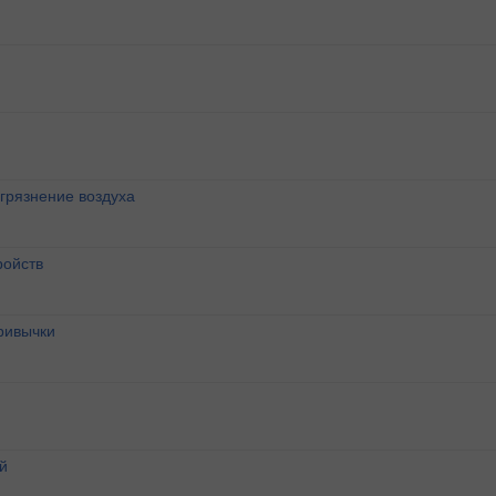
агрязнение воздуха
ройств
ривычки
й