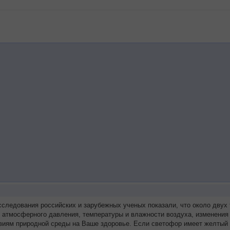
сследования российских и зарубежных ученых показали, что около дву
я атмосферного давления, температуры и влажности воздуха, изменения
виям природной среды на Ваше здоровье. Если светофор имеет желтый 