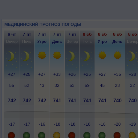
МЕДИЦИНСКИЙ ПРОГНОЗ ПОГОДЫ
6 чт
7 пт
7 пт
7 пт
7 пт
8 сб
8 сб
8 сб
8 сб
Вечер
Ночь
Утро
День
Вечер
Ночь
Утро
День
Вече
+27
+25
+27
+33
+26
+25
+27
+35
+28
55
52
43
32
53
59
45
23
32
742
742
742
741
741
741
741
740
740
-17
-17
-16
-18
-18
-18
-18
-20
-19