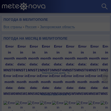
ПОГОДА В МЕЛИТОПОЛЕ
Все страны
›
Россия
›
Запорожская область
ПОГОДА НА МЕСЯЦ В МЕЛИТОПОЛЕ
Error
Error
Error
Error
Error
Error
Error
Error
Error
in
in
in
in
in
in
in
in
in
month
month
month
month
month
month
month
month
mont
data:
data:
data:
data:
data:
data:
data:
data:
data:
MNST0
MNST1
MNST2
MNST3
MNST4
MNST5
MNST6
MNST7
MNST
Температура днём, °C
Error in
Error in
Error in
Error in
Error in
Error in
Error in
Error in
Error i
month
month
month
month
month
month
month
month
mont
data:
data:
data:
data:
data:
data:
data:
data:
data:
MNSW0
MNSW1
MNSW2
MNSW3
MNSW4
MNSW5
MNSW6
MNSW7
MNSW
Температура ночью, °C