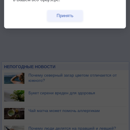
Принять
НЕПОГОДНЫЕ НОВОСТИ
Почему северный загар цветом отличается от
южного?
Букет сирени вреден для здоровья
Чай матча может помочь аллергикам
Почему люди делятся на правшей и левшей?