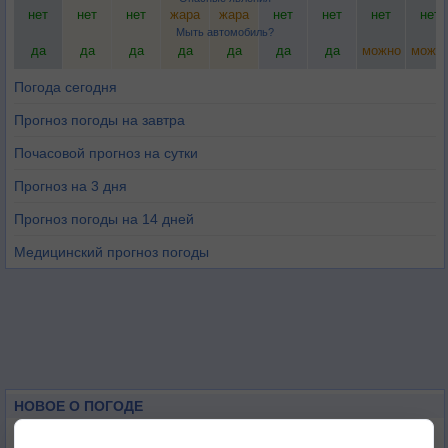
нет
нет
нет
жара
жара
нет
нет
нет
нет
Мыть автомобиль?
да
да
да
да
да
да
да
можно
можн
Погода сегодня
Прогноз погоды на завтра
Почасовой прогноз на сутки
Прогноз на 3 дня
Прогноз погоды на 14 дней
Медицинский прогноз погоды
НОВОЕ О ПОГОДЕ
Максимум лета не сдаётся