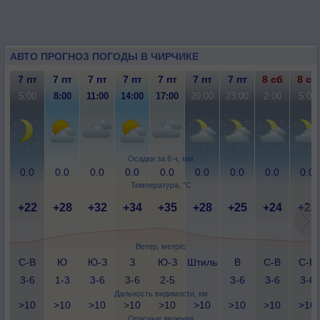
АВТО ПРОГНОЗ ПОГОДЫ В ЧИРЧИКЕ
7 пт
7 пт
7 пт
7 пт
7 пт
7 пт
7 пт
8 сб
8 сб
5:00
8:00
11:00
14:00
17:00
20:00
23:00
2:00
5:00
Осадки за 6 ч, мм
0.0
0.0
0.0
0.0
0.0
0.0
0.0
0.0
0.0
Температура, °C
+22
+28
+32
+34
+35
+28
+25
+24
+23
Ветер, метр/с
С-В
Ю
Ю-З
З
Ю-З
Штиль
В
С-В
С-В
3-6
1-3
3-6
3-6
2-5
3-6
3-6
3-6
Дальность видимости, км
>10
>10
>10
>10
>10
>10
>10
>10
>10
Опасные явления