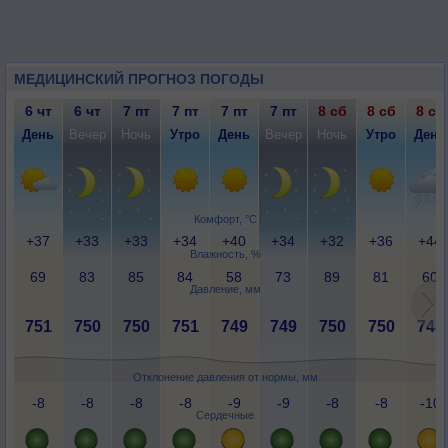
МЕДИЦИНСКИЙ ПРОГНОЗ ПОГОДЫ
6 чт
6 чт
7 пт
7 пт
7 пт
7 пт
8 сб
8 сб
8 сб
День
Вечер
Ночь
Утро
День
Вечер
Ночь
Утро
День
Комфорт, °C
+37
+33
+33
+34
+40
+34
+32
+36
+44
Влажность, %
69
83
85
84
58
73
89
81
60
Давление, мм
751
750
750
751
749
749
750
750
748
Отклонение давления от нормы, мм
-8
-8
-8
-8
-9
-9
-8
-8
-10
Сердечные