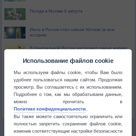
Погода в Москве 6 августа
Июль в России стал самым тёплым за всю
историю
В Центральной России наступают самые жаркие
дни этого лета
Использование файлов cookie
Дневная температура воздуха в ОАЭ превысила
+51°
Мы используем файлы cookie, чтобы Вам было
удобнее пользоваться нашим сайтом. Продолжая
Европейские столицы бьют рекорды жары
просмотр, Вы соглашаетесь с их использованием.
Подробнее о том, как мы обрабатываем данные,
можно прочитать в
Впервые за 155 лет в Лондоне в течение месяца
Политике конфиденциальности
.
не выпадал дождь
Вы также можете самостоятельно ограничить или
полностью запретить сохранение файлов cookie,
изменив соответствующие настройки безопасности