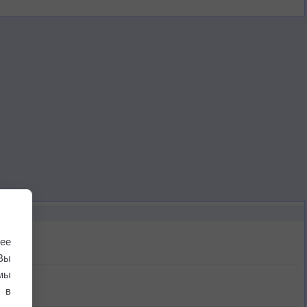
ее
Вы
мы
 в