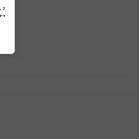
ью
ие