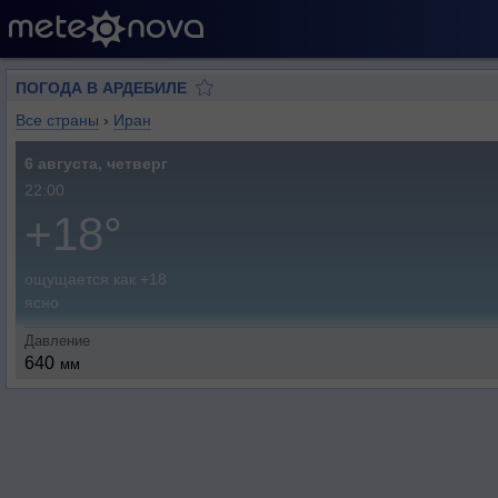
ПОГОДА В АРДЕБИЛЕ
Все страны
›
Иран
6 августа, четверг
22:00
+18°
ощущается как +18
ясно
Давление
640
мм