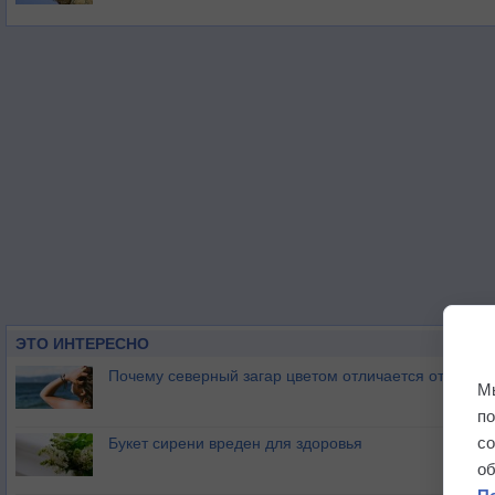
ЭТО ИНТЕРЕСНО
Почему северный загар цветом отличается от южно
М
п
с
Букет сирени вреден для здоровья
о