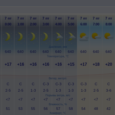
7 пт
7 пт
7 пт
7 пт
7 пт
7 пт
7 пт
7 пт
7 пт
0:00
1:00
2:00
3:00
4:00
5:00
6:00
7:00
8:00
Давление, мм
640
640
640
640
640
640
640
640
640
Температура, °C
+17
+16
+16
+16
+16
+15
+17
+18
+20
Ветер, метр/с
С
С
С
С-З
С-З
С-З
С-З
С
С
2-5
2-5
1-3
2-5
1-3
1-3
1-3
2-5
3-6
Порывы ветра, м/с
<7
<7
<7
<7
<7
<7
<7
<7
<7
Влажность, %
51
53
55
56
57
58
54
48
42
Комфорт, °C