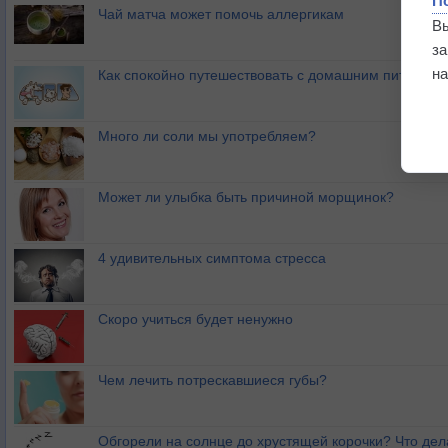
П
Чай матча может помочь аллергикам
В
з
на
Как спокойно путешествовать с домашним питомце
Много ли соли мы употребляем?
Может ли улыбка быть причиной морщинок?
4 удивительных симптома стресса
Скоро учиться будет ненужно
Чем лечить потрескавшиеся губы?
Обгорели на солнце до хрустящей корочки? Что дел