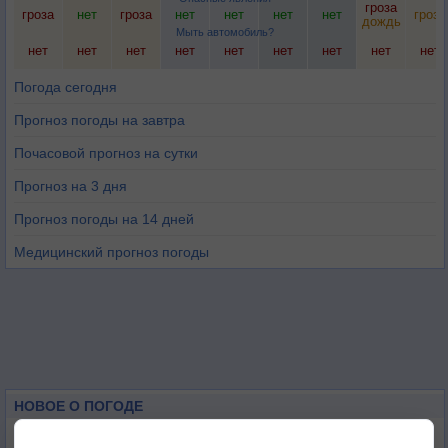
гроза
гроза
нет
гроза
нет
нет
нет
нет
гроза
дождь
Мыть автомобиль?
нет
нет
нет
нет
нет
нет
нет
нет
нет
Погода сегодня
Прогноз погоды на завтра
Почасовой прогноз на сутки
Прогноз на 3 дня
Прогноз погоды на 14 дней
Медицинский прогноз погоды
НОВОЕ О ПОГОДЕ
Погода в Екатеринбурге 6 августа