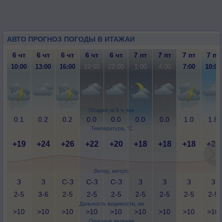
АВТО ПРОГНОЗ ПОГОДЫ В ИТАЖАИ
6 чт
6 чт
6 чт
6 чт
6 чт
7 пт
7 пт
7 пт
7 пт
10:00
13:00
16:00
19:00
22:00
1:00
4:00
7:00
10:00
Осадки за 6 ч, мм
0.1
0.2
0.2
0.0
0.0
0.0
0.0
1.0
1.8
Температура, °C
+19
+24
+26
+22
+20
+18
+18
+18
+20
Ветер, метр/с
З
З
С-З
С-З
С-З
З
З
З
З
2-5
3-6
2-5
2-5
2-5
2-5
2-5
2-5
2-5
Дальность видимости, км
>10
>10
>10
>10
>10
>10
>10
>10
>10
Опасные явления