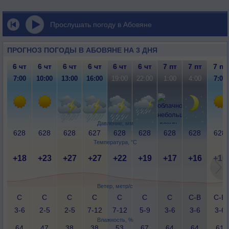
Прослушать погоду в Абовяне
ПРОГНОЗ ПОГОДЫ В АБОВЯНЕ НА 3 ДНЯ
6 чт
6 чт
6 чт
6 чт
6 чт
6 чт
7 пт
7 пт
7 пт
7:00
10:00
13:00
16:00
19:00
22:00
1:00
4:00
7:00
Давление, мм
628
628
628
627
628
628
628
628
628
Температура, °C
+18
+23
+27
+27
+22
+19
+17
+16
+16
Ветер, метр/с
С
С
С
С
С
С
С
С-В
С-В
3-6
2-5
2-5
7-12
7-12
5-9
3-6
3-6
3-6
Влажность, %
64
47
38
38
53
67
64
64
61