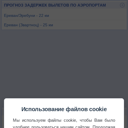
ПРОГНОЗ ЗАДЕРЖЕК ВЫЛЕТОВ ПО АЭРОПОРТАМ
Ереван/Эребуни - 22 км
Ереван (Звартноц) - 25 км
Ыгдыр - 72 км
Ширак (Гюмри) - 84 км
Степанаван - 89 км
Карс - 132 км
Использование файлов cookie
КАРТЫ ПОГОДЫ В АБОВЯНЕ
Мы используем файлы cookie, чтобы Вам было
Температура
удобнее пользоваться нашим сайтом. Продолжая