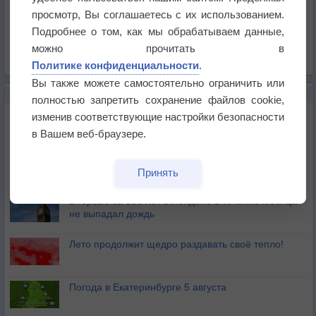
Давление
просмотр, Вы соглашаетесь с их использованием.
Осадки
Подробнее о том, как мы обрабатываем данные,
Облачность
можно прочитать в
Список всех карт
Политике конфиденциальности
.
Вы также можете самостоятельно ограничить или
НОВОЕ О ПОГОДЕ
полностью запретить сохранение файлов cookie,
Дневная температура воздуха в ОАЭ превысила
изменив соответствующие настройки безопасности
+51°
в Вашем веб-браузере.
Европейские столицы бьют рекорды жары
Принять
Впервые за 155 лет в Лондоне в течение месяца
не выпадал дождь
Лето продолжит щедро раздавать своё тепло!
Погода в Екатеринбурге 5 августа