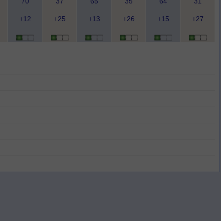
70
37
65
35
64
31
+12
+25
+13
+26
+15
+27