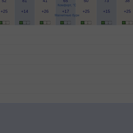
52
81
41
65
50
73
38
Комфорт, °C
+25
+14
+26
+17
+25
+15
+25
Магнитные бури