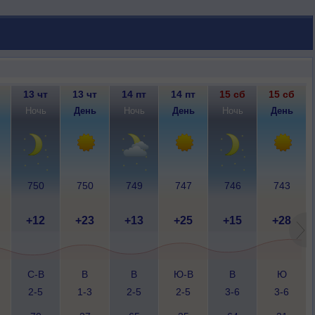
13 чт
13 чт
14 пт
14 пт
15 сб
15 сб
Ночь
День
Ночь
День
Ночь
День
750
750
749
747
746
743
+12
+23
+13
+25
+15
+28
С-В
В
В
Ю-В
В
Ю
2-5
1-3
2-5
2-5
3-6
3-6