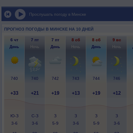
Прослушать погоду в Минске
ПРОГНОЗ ПОГОДЫ В МИНСКЕ НА 10 ДНЕЙ
6 чт
7 пт
7 пт
8 сб
8 сб
9 вс
День
Ночь
День
Ночь
День
Ночь
740
740
742
743
744
746
+33
+21
+19
+13
+19
+12
Ю-З
С-З
З
З
З
З
3-6
3-6
5-9
3-6
5-9
3-6