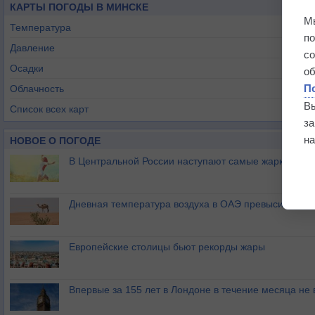
КАРТЫ ПОГОДЫ В МИНСКЕ
М
Температура
п
Давление
с
Осадки
о
П
Облачность
В
Список всех карт
з
на
НОВОЕ О ПОГОДЕ
В Центральной России наступают самые жаркие дни 
Дневная температура воздуха в ОАЭ превысила +51
Европейские столицы бьют рекорды жары
Впервые за 155 лет в Лондоне в течение месяца не