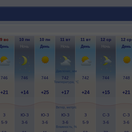
9 вс
10 пн
10 пн
11 вт
11 вт
12 ср
12 ср
День
Ночь
День
Ночь
День
Ночь
День
Давление, мм
746
746
744
742
742
744
748
Температура, °C
+21
+14
+25
+17
+24
+15
+21
Ветер, метр/с
З
Ю-З
Ю-З
Ю-З
З
С-З
С-З
5-9
3-6
3-6
3-6
5-9
3-6
3-6
Влажность, %