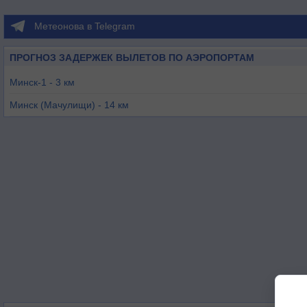
Метеонова в Telegram
ПРОГНОЗ ЗАДЕРЖЕК ВЫЛЕТОВ ПО АЭРОПОРТАМ
Минск-1 - 3 км
Минск (Мачулищи) - 14 км
Минск - 32 км
Бобруйск - 141 км
Могилев - 167 км
Вильнюс - 169 км