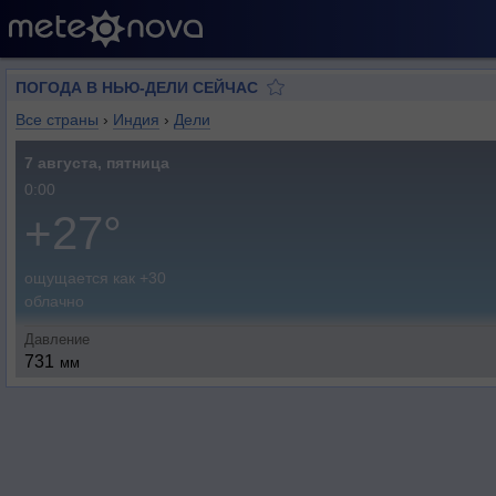
ПОГОДА В НЬЮ-ДЕЛИ СЕЙЧАС
Все страны
›
Индия
›
Дели
7 августа, пятница
0:00
+27°
ощущается как +30
облачно
Давление
731
мм