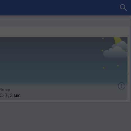
Ветер
С-В, 3 м/с