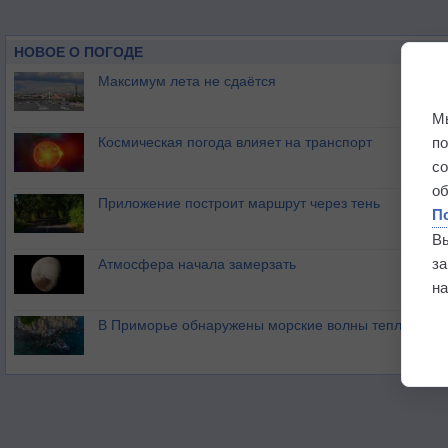
НОВОЕ О ПОГОДЕ
Максимум лета не сдаётся
М
п
Космическая погода влияет на транспорт
с
о
Приложение построит маршрут через тень
П
В
з
Атмосфера начала замерзать
на
В Приморье обнаружены морские волны тепла