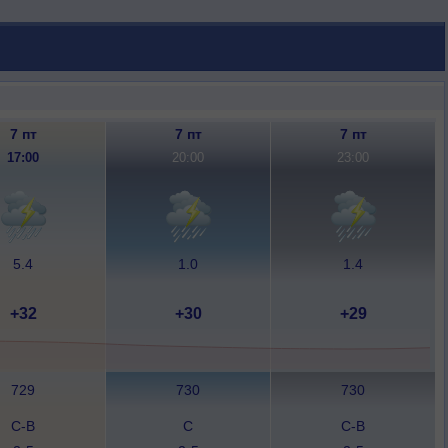
7 пт
7 пт
7 пт
17:00
20:00
23:00
5.4
1.0
1.4
+32
+30
+29
729
730
730
С-В
С
С-В