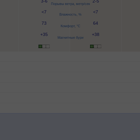
3-6
2-5
Порывы ветра, метр/сек
<7
<7
Влажность, %
73
64
Комфорт, °C
+35
+38
Магнитные бури