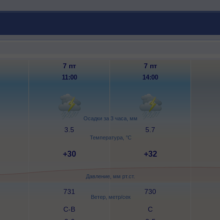
7 пт
7 пт
11:00
14:00
Осадки за 3 часа, мм
3.5
5.7
Температура, °C
+30
+32
Давление, мм рт.ст.
731
730
Ветер, метр/сек
С-В
С