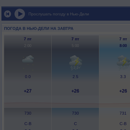
Прослушать погоду в Нью-Дели
ПОГОДА В НЬЮ-ДЕЛИ НА ЗАВТРА
7 пт
7 пт
7 пт
2:00
5:00
8:00
0.0
2.5
3.3
+27
+26
+26
730
730
731
С-В
С
С-В