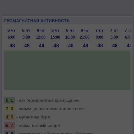
ГЕОМАГНИТНАЯ АКТИВНОСТЬ
6 чт
6 чт
6 чт
6 чт
6 чт
6 чт
7 пт
7 пт
7 пт
6:00
9:00
12:00
15:00
18:00
21:00
0:00
3:00
6:00
-48
-48
-48
-48
-48
-48
-48
-48
-48
0, 1
- нет геомагнитных возмущений
2, 3
- возмущенное геомагнитное поле
4, 5
- магнитная буря
6, 7
- геомагнитный шторм
8, 9
- экстремальный геомагнитный шторм