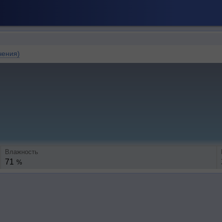
чения)
Влажность
71
%