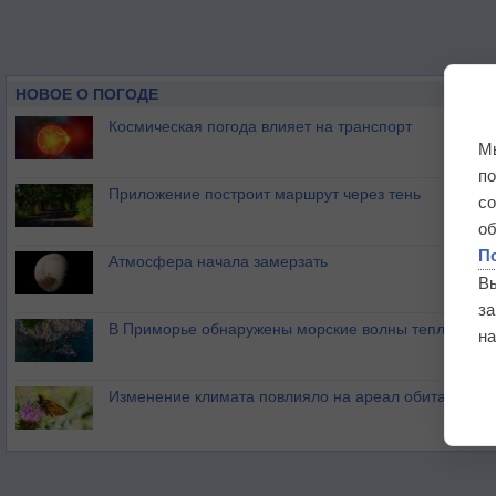
НОВОЕ О ПОГОДЕ
Космическая погода влияет на транспорт
М
п
Приложение построит маршрут через тень
с
о
П
Атмосфера начала замерзать
В
з
В Приморье обнаружены морские волны тепла
на
Изменение климата повлияло на ареал обитания ба