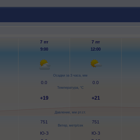
7 пт
7 пт
9:00
12:00
Осадки за 3 часа, мм
0.0
0.0
Температура, °C
+19
+21
Давление, мм рт.ст.
751
751
Ветер, метр/сек
Ю-З
Ю-З