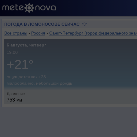
ПОГОДА В ЛОМОНОСОВЕ СЕЙЧАС
Все страны
›
Россия
›
Санкт-Петербург (город федерального зна
6 августа, четверг
19:00
+21°
ощущается как +23
малооблачно, небольшой дождь
Давление
753
мм