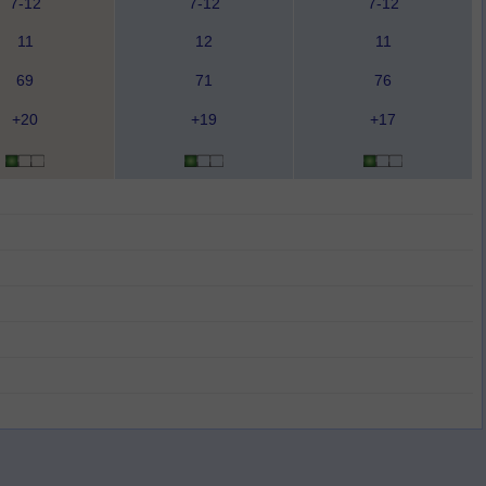
7-12
7-12
7-12
11
12
11
69
71
76
+20
+19
+17