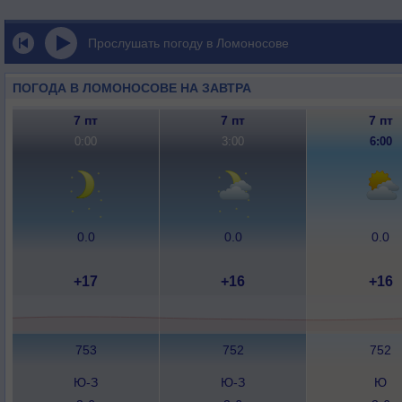
Прослушать погоду в Ломоносове
ПОГОДА В ЛОМОНОСОВЕ НА ЗАВТРА
7 пт
7 пт
7 пт
0:00
3:00
6:00
0.0
0.0
0.0
+17
+16
+16
753
752
752
Ю-З
Ю-З
Ю