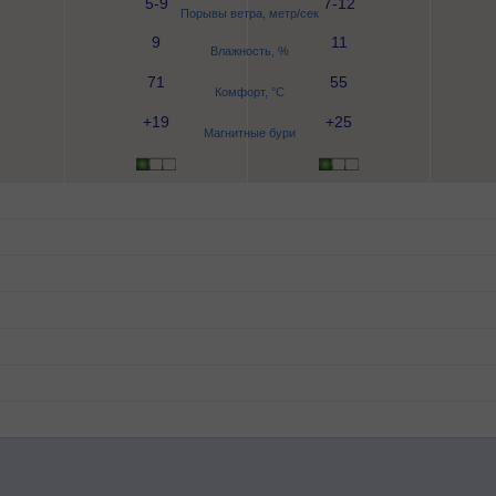
5-9
7-12
Порывы ветра, метр/сек
9
11
Влажность, %
71
55
Комфорт, °C
+19
+25
Магнитные бури