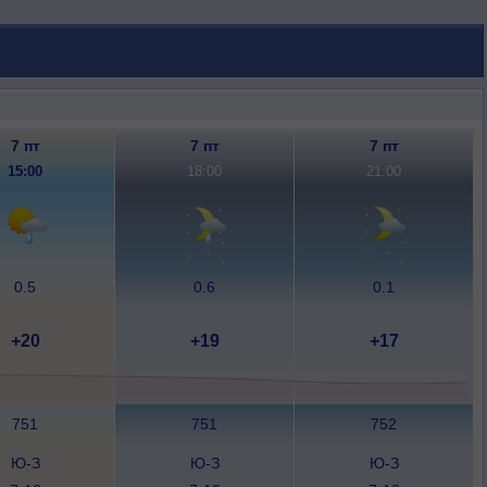
7 пт
7 пт
7 пт
15:00
18:00
21:00
0.5
0.6
0.1
+20
+19
+17
751
751
752
Ю-З
Ю-З
Ю-З