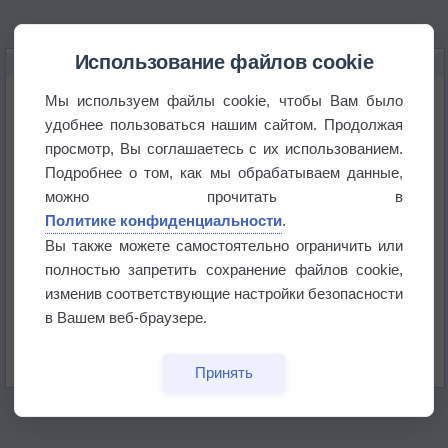
Использование файлов cookie
НОВОЕ О ПОГОДЕ
Погода в Екатеринбурге 6 августа
Мы используем файлы cookie, чтобы Вам было
удобнее пользоваться нашим сайтом. Продолжая
просмотр, Вы соглашаетесь с их использованием.
Погода в Краснодаре 6 августа
Подробнее о том, как мы обрабатываем данные,
можно прочитать в
Погода в Санкт-Петербурге 6 августа
Политике конфиденциальности
.
Вы также можете самостоятельно ограничить или
полностью запретить сохранение файлов cookie,
Погода в Москве 6 августа
изменив соответствующие настройки безопасности
в Вашем веб-браузере.
Июль в России стал самым тёплым за всю
историю
Принять