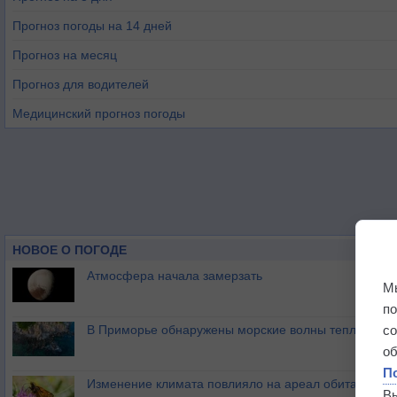
Прогноз погоды на 14 дней
Прогноз на месяц
Прогноз для водителей
Медицинский прогноз погоды
НОВОЕ О ПОГОДЕ
Атмосфера начала замерзать
М
п
В Приморье обнаружены морские волны тепла
с
о
П
Изменение климата повлияло на ареал обитания ба
В