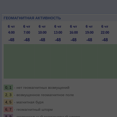
ГЕОМАГНИТНАЯ АКТИВНОСТЬ
6 чт
6 чт
6 чт
6 чт
6 чт
6 чт
6 чт
4:00
7:00
10:00
13:00
16:00
19:00
22:00
-48
-48
-48
-48
-48
-48
-48
0, 1
- нет геомагнитных возмущений
2, 3
- возмущенное геомагнитное поле
4, 5
- магнитная буря
6, 7
- геомагнитный шторм
8, 9
- экстремальный геомагнитный шторм