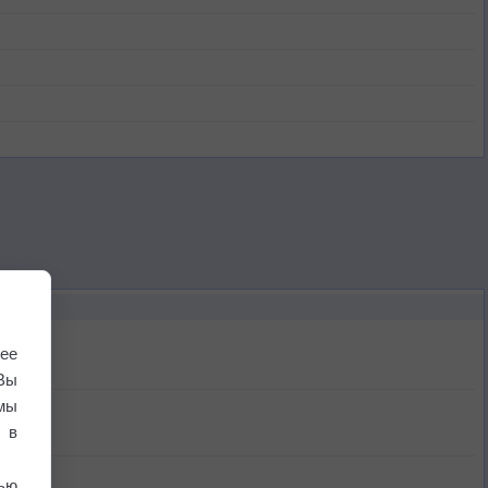
ее
Вы
мы
 в
ью