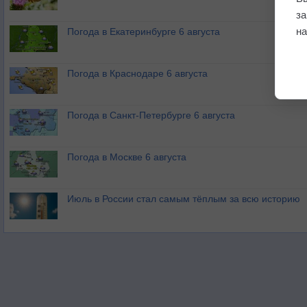
з
на
Погода в Екатеринбурге 6 августа
Погода в Краснодаре 6 августа
Погода в Санкт-Петербурге 6 августа
Погода в Москве 6 августа
Июль в России стал самым тёплым за всю историю