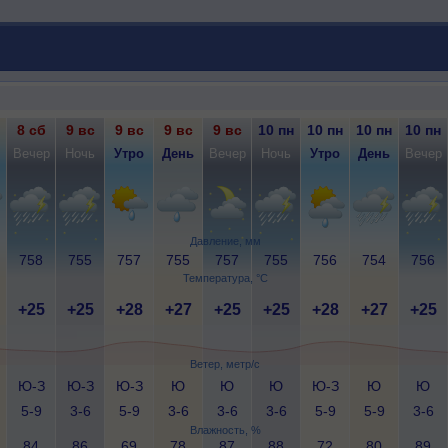
8 сб
9 вс
9 вс
9 вс
9 вс
10 пн
10 пн
10 пн
10 пн
Вечер
Ночь
Утро
День
Вечер
Ночь
Утро
День
Вечер
Давление, мм
758
755
757
755
757
755
756
754
756
Температура, °C
+25
+25
+28
+27
+25
+25
+28
+27
+25
Ветер, метр/с
Ю-З
Ю-З
Ю-З
Ю
Ю
Ю
Ю-З
Ю
Ю
5-9
3-6
5-9
3-6
3-6
3-6
5-9
5-9
3-6
Влажность, %
84
86
69
78
87
88
72
80
89