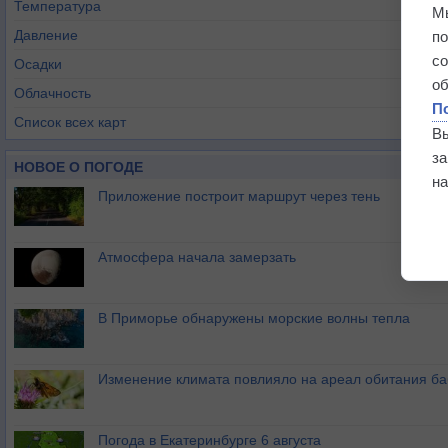
Температура
М
Давление
п
с
Осадки
о
Облачность
П
Список всех карт
В
з
НОВОЕ О ПОГОДЕ
на
Приложение построит маршрут через тень
Атмосфера начала замерзать
В Приморье обнаружены морские волны тепла
Изменение климата повлияло на ареал обитания ба
Погода в Екатеринбурге 6 августа