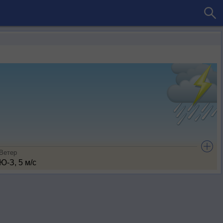
Ветер
Ю-З, 5 м/с