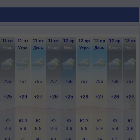
11 вт
11 вт
11 вт
11 вт
12 ср
12 ср
12 ср
12 ср
13 чт
Ночь
Утро
День
Вечер
Ночь
Утро
День
Вечер
Ночь
755
757
755
757
756
757
756
758
757
+25
+29
+27
+26
+25
+29
+27
+26
+26
Ю
Ю-З
Ю
Ю
Ю
Ю-З
Ю
Ю
Ю
3-6
5-9
5-9
3-6
3-6
5-9
5-9
5-9
3-6
88
71
80
88
89
70
79
87
87