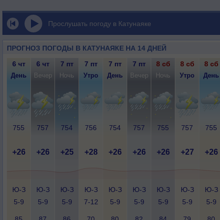
Прослушать погоду в Катунаяке
ПРОГНОЗ ПОГОДЫ В КАТУНАЯКЕ НА 14 ДНЕЙ
6 чт
6 чт
7 пт
7 пт
7 пт
7 пт
8 сб
8 сб
8 сб
День
Вечер
Ночь
Утро
День
Вечер
Ночь
Утро
День
755
757
754
756
754
757
755
757
755
+26
+26
+25
+28
+26
+26
+26
+27
+26
Ю-З
Ю-З
Ю-З
Ю-З
Ю-З
Ю-З
Ю-З
Ю-З
Ю-З
5-9
5-9
5-9
7-12
5-9
5-9
5-9
5-9
5-9
85
87
86
70
80
82
84
79
80