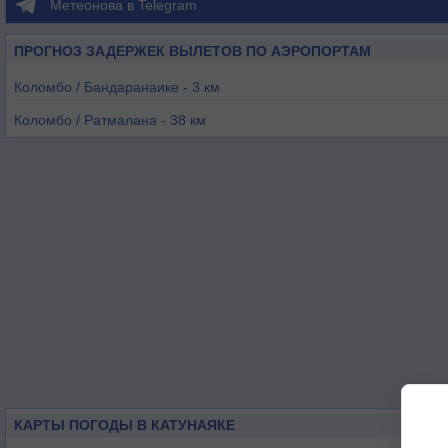
Метеонова в Telegram
ПРОГНОЗ ЗАДЕРЖЕК ВЫЛЕТОВ ПО АЭРОПОРТАМ
Коломбо / Бандаранаике - 3 км
Коломбо / Ратмалана - 38 км
Калутара - 69 км
Коггала - 140 км
Анурадхапура - 141 км
Миннерия - 157 км
КАРТЫ ПОГОДЫ В КАТУНАЯКЕ