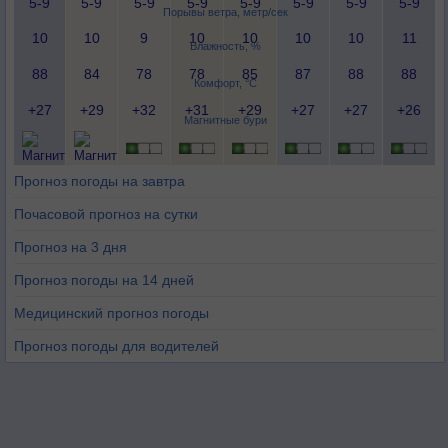
5-9
5-9
5-9
5-9
5-9
5-9
5-9
5-9
Порывы ветра, метр/сек
10
10
9
10
10
10
10
11
Влажность, %
88
84
78
78
85
87
88
88
Комфорт, °C
+27
+29
+32
+31
+29
+27
+27
+26
Магнитные бури
Прогноз погоды на завтра
Почасовой прогноз на сутки
Прогноз на 3 дня
Прогноз погоды на 14 дней
Медицинский прогноз погоды
Прогноз погоды для водителей