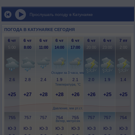
Прослушать погоду в Катунаяке
ПОГОДА В КАТУНАЯКЕ СЕГОДНЯ
6 чт
6 чт
6 чт
6 чт
6 чт
6 чт
6 чт
7 пт
5:00
8:00
11:00
14:00
17:00
20:00
23:00
2:00
Осадки за 3 часа, мм
2.6
2.8
2.4
1.9
2.1
2.0
1.9
1.4
Температура, °C
+25
+27
+28
+28
+26
+26
+25
+25
Давление, мм рт.ст.
755
757
757
754
755
757
757
754
Ветер, метр/сек
Ю-З
Ю-З
Ю-З
Ю-З
Ю-З
Ю-З
Ю-З
Ю-З