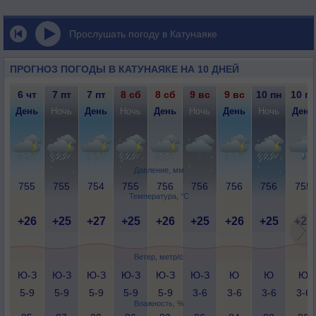
Прослушать погоду в Катунаяке
ПРОГНОЗ ПОГОДЫ В КАТУНАЯКЕ НА 10 ДНЕЙ
6 чт
7 пт
7 пт
8 сб
8 сб
9 вс
9 вс
10 пн
10 пн
День
Ночь
День
Ночь
День
Ночь
День
Ночь
День
Давление, мм
755
755
754
755
756
756
756
756
755
Температура, °C
+26
+25
+27
+25
+26
+25
+26
+25
+27
Ветер, метр/с
Ю-З
Ю-З
Ю-З
Ю-З
Ю-З
Ю-З
Ю
Ю
Ю
5-9
5-9
5-9
5-9
5-9
3-6
3-6
3-6
3-6
Влажность, %