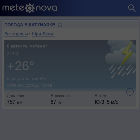
ПОГОДА В КАТУНАЯКЕ
Все страны
›
Шри-Ланка
6 августа, четверг
22:00
+26°
ощущается как +27
облачно, дождь, гроза
Давление
Влажность
Ветер
757
87
Ю-З, 5 м/с
мм
%