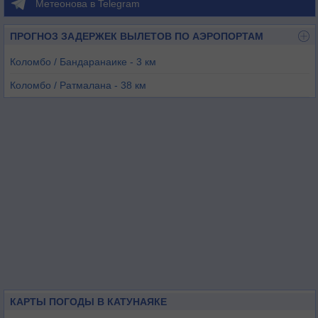
Метеонова в Telegram
ПРОГНОЗ ЗАДЕРЖЕК ВЫЛЕТОВ ПО АЭРОПОРТАМ
Коломбо / Бандаранаике - 3 км
Коломбо / Ратмалана - 38 км
Калутара - 69 км
Коггала - 140 км
Анурадхапура - 141 км
Миннерия - 157 км
КАРТЫ ПОГОДЫ В КАТУНАЯКЕ