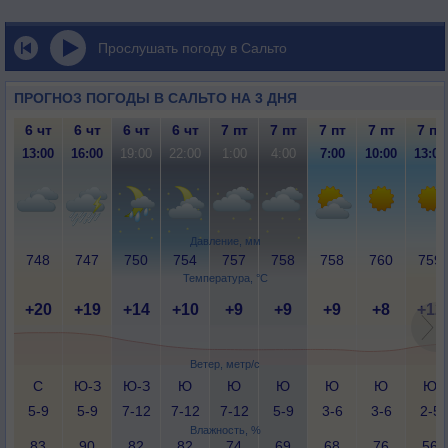
Прослушать погоду в Сальто
ПРОГНОЗ ПОГОДЫ В САЛЬТО НА 3 ДНЯ
6 чт
6 чт
6 чт
6 чт
7 пт
7 пт
7 пт
7 пт
7 пт
13:00
16:00
19:00
22:00
1:00
4:00
7:00
10:00
13:00
Давление, мм
748
747
750
754
757
758
758
760
759
Температура, °C
+20
+19
+14
+10
+9
+9
+9
+8
+12
Ветер, метр/с
С
Ю-З
Ю-З
Ю
Ю
Ю
Ю
Ю
Ю
5-9
5-9
7-12
7-12
7-12
5-9
3-6
3-6
2-5
Влажность, %
83
90
82
82
74
69
68
76
56