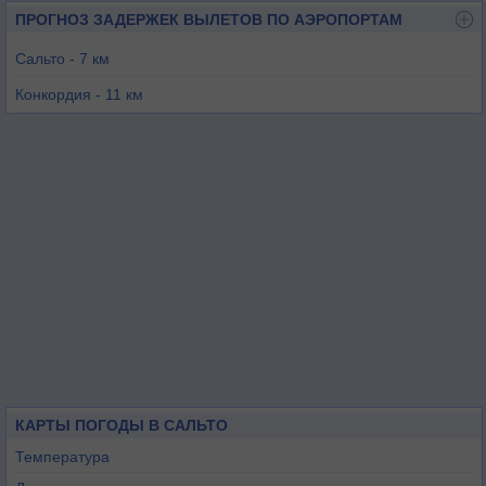
ПРОГНОЗ ЗАДЕРЖЕК ВЫЛЕТОВ ПО АЭРОПОРТАМ
Сальто - 7 км
Конкордия - 11 км
Пайсанду - 110 км
Белья-Уньон - 124 км
Монте-Касерос - 127 км
Артигас - 176 км
КАРТЫ ПОГОДЫ В САЛЬТО
Температура