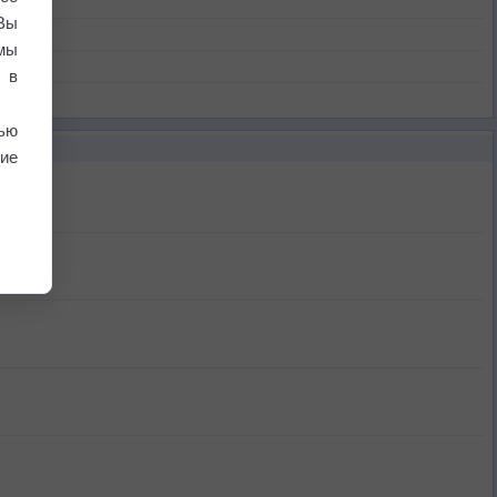
Вы
мы
 в
ью
ие