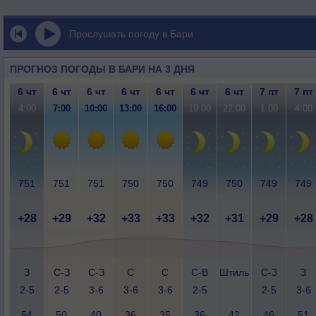
Прослушать погоду в Бари
ПРОГНОЗ ПОГОДЫ В БАРИ НА 3 ДНЯ
6 чт
6 чт
6 чт
6 чт
6 чт
6 чт
6 чт
7 пт
7 пт
4:00
7:00
10:00
13:00
16:00
19:00
22:00
1:00
4:00
751
751
751
750
750
749
750
749
749
+28
+29
+32
+33
+33
+32
+31
+29
+28
З
С-З
С-З
С
С
С-В
Штиль
С-З
З
2-5
2-5
3-6
3-6
3-6
2-5
2-5
3-6
54
50
40
36
35
36
42
46
51