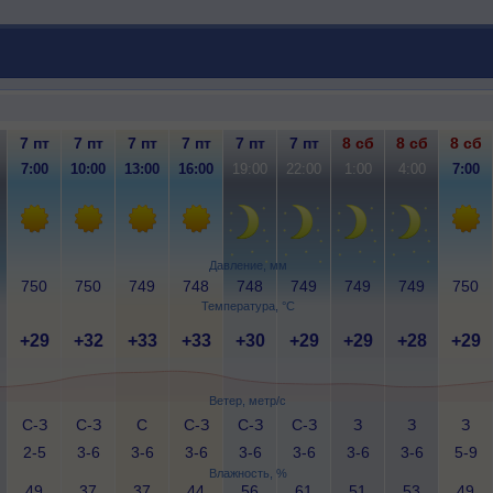
7 пт
7 пт
7 пт
7 пт
7 пт
7 пт
8 сб
8 сб
8 сб
7:00
10:00
13:00
16:00
19:00
22:00
1:00
4:00
7:00
Давление, мм
750
750
749
748
748
749
749
749
750
Температура, °C
+29
+32
+33
+33
+30
+29
+29
+28
+29
Ветер, метр/с
С-З
С-З
С
С-З
С-З
С-З
З
З
З
2-5
3-6
3-6
3-6
3-6
3-6
3-6
3-6
5-9
Влажность, %
49
37
37
44
56
61
51
53
49