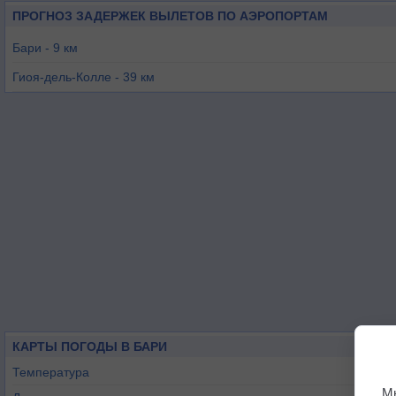
ПРОГНОЗ ЗАДЕРЖЕК ВЫЛЕТОВ ПО АЭРОПОРТАМ
Бари - 9 км
Гиоя-дель-Колле - 39 км
Мартина-Франка - 61 км
Таранто - 81 км
Бриндизи - 104 км
Фоджа - 107 км
КАРТЫ ПОГОДЫ В БАРИ
Температура
М