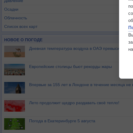
Давление
п
Осадки
с
Облачность
о
Список всех карт
П
В
НОВОЕ О ПОГОДЕ
з
Дневная температура воздуха в ОАЭ превысила +51
на
Европейские столицы бьют рекорды жары
Впервые за 155 лет в Лондоне в течение месяца не
Лето продолжит щедро раздавать своё тепло!
Погода в Екатеринбурге 5 августа