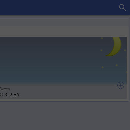
Ветер
С-З, 2 м/с