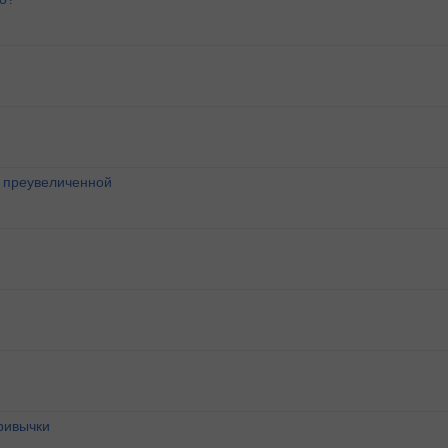
о преувеличенной
ривычки