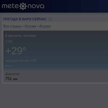
ПОГОДА В БАРИ СЕЙЧАС
Все страны
›
Италия
›
Апулия
6 августа, четверг
2:00
+29°
ощущается как +29
ясно
Давление
751
мм