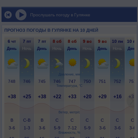
Прослушать погоду в Гулянке
ПРОГНОЗ ПОГОДЫ В ГУЛЯНКЕ НА 10 ДНЕЙ
6 чт
7 пт
7 пт
8 сб
8 сб
9 вс
9 вс
10 пн
10 пн
День
Ночь
День
Ночь
День
Ночь
День
Ночь
День
Давление, мм
748
746
745
746
747
750
751
752
751
Температура, °C
+38
+25
+38
+22
+33
+20
+29
+16
+31
Ветер, метр/с
В
С-В
В
С
С
С
С
С
С
3-6
1-3
3-6
5-9
7-12
5-9
3-6
3-6
3-6
Влажность, %