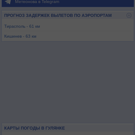
Метеонова в Telegram
ПРОГНОЗ ЗАДЕРЖЕК ВЫЛЕТОВ ПО АЭРОПОРТАМ
Тирасполь - 61 км
Кишинев - 63 км
Маркулешты - 102 км
Бельцы - 130 км
Яссы - 136 км
Одесса - 146 км
КАРТЫ ПОГОДЫ В ГУЛЯНКЕ