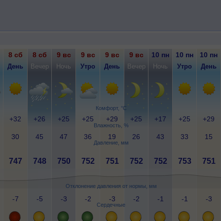
8 сб
8 сб
9 вс
9 вс
9 вс
9 вс
10 пн
10 пн
10 пн
День
Вечер
Ночь
Утро
День
Вечер
Ночь
Утро
День
Комфорт, °C
+32
+26
+25
+25
+29
+25
+17
+25
+29
Влажность, %
30
45
47
36
19
26
43
33
15
Давление, мм
747
748
750
752
751
752
752
753
751
Отклонение давления от нормы, мм
-7
-5
-3
-2
-3
-2
-1
-1
-3
Сердечные