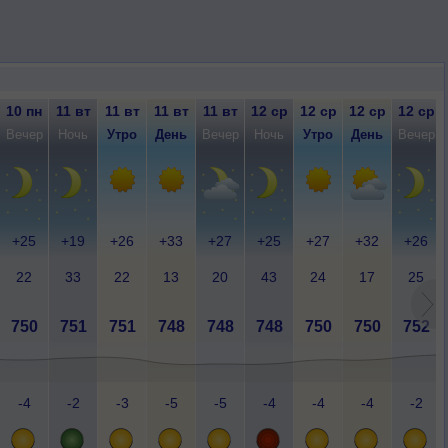
10 пн
11 вт
11 вт
11 вт
11 вт
12 ср
12 ср
12 ср
12 ср
Вечер
Ночь
Утро
День
Вечер
Ночь
Утро
День
Вечер
+25
+19
+26
+33
+27
+25
+27
+32
+26
22
33
22
13
20
43
24
17
25
750
751
751
748
748
748
750
750
752
-4
-2
-3
-5
-5
-4
-4
-4
-2