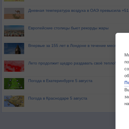
Дневная температура воздуха в ОАЭ превысила +51
Европейские столицы бьют рекорды жары
Впервые за 155 лет в Лондоне в течение месяца не
М
п
Лето продолжит щедро раздавать своё тепло!
с
о
Погода в Екатеринбурге 5 августа
П
В
з
Погода в Краснодаре 5 августа
на