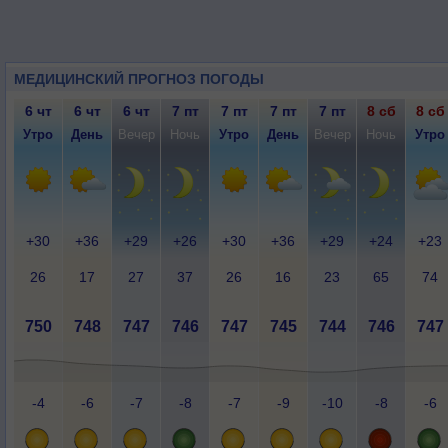
МЕДИЦИНСКИЙ ПРОГНОЗ ПОГОДЫ
6 чт
6 чт
6 чт
7 пт
7 пт
7 пт
7 пт
8 сб
8 сб
Утро
День
Вечер
Ночь
Утро
День
Вечер
Ночь
Утро
+30
+36
+29
+26
+30
+36
+29
+24
+23
26
17
27
37
26
16
23
65
74
750
748
747
746
747
745
744
746
747
-4
-6
-7
-8
-7
-9
-10
-8
-6