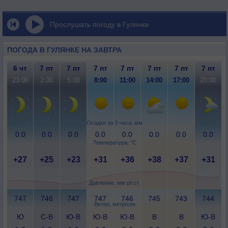
Прослушать погоду в Гулянке
ПОГОДА В ГУЛЯНКЕ НА ЗАВТРА
6 чт
7 пт
7 пт
7 пт
7 пт
7 пт
7 пт
7 пт
23:00
2:00
5:00
8:00
11:00
14:00
17:00
20:00
Осадки за 3 часа, мм
0.0
0.0
0.0
0.0
0.0
0.0
0.0
0.0
Температура, °C
+27
+25
+23
+31
+36
+38
+37
+31
Давление, мм рт.ст.
747
746
747
747
746
745
743
744
Ветер, метр/сек
Ю
С-В
Ю-В
Ю-В
Ю-В
В
В
Ю-В