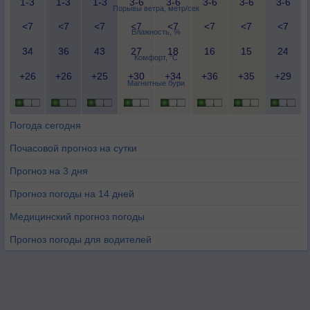
1-3
1-3
1-3
3-6
3-6
3-6
3-6
3-6
Порывы ветра, метр/сек
<7
<7
<7
<7
<7
<7
<7
<7
Влажность, %
34
36
43
27
18
16
15
24
Комфорт, °C
+26
+26
+25
+30
+34
+36
+35
+29
Магнитные бури
Погода сегодня
Почасовой прогноз на сутки
Прогноз на 3 дня
Прогноз погоды на 14 дней
Медицинский прогноз погоды
Прогноз погоды для водителей