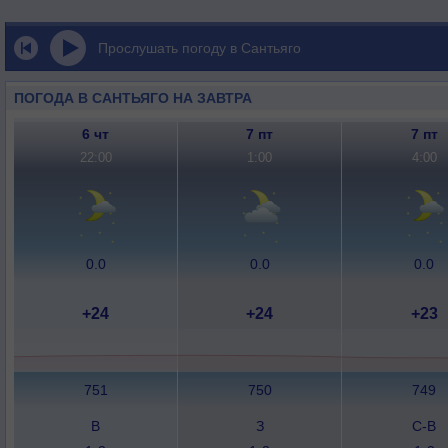
Прослушать погоду в Сантьяго
ПОГОДА В САНТЬЯГО НА ЗАВТРА
6 чт
7 пт
7 пт
22:00
1:00
4:00
0.0
0.0
0.0
+24
+24
+23
751
750
749
В
З
С-В