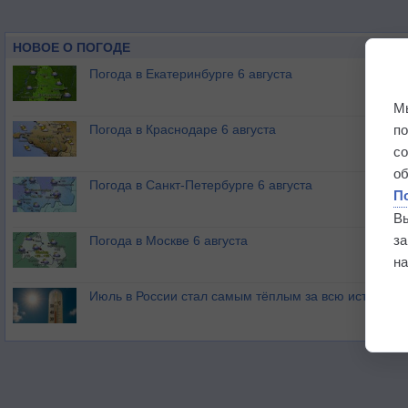
НОВОЕ О ПОГОДЕ
Погода в Екатеринбурге 6 августа
М
п
Погода в Краснодаре 6 августа
с
о
Погода в Санкт-Петербурге 6 августа
П
В
з
Погода в Москве 6 августа
на
Июль в России стал самым тёплым за всю историю