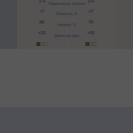
1-3
2-5
Порывы ветра, метр/сек
<7
<7
Влажность, %
89
70
Комфорт, °C
+23
+32
Магнитные бури