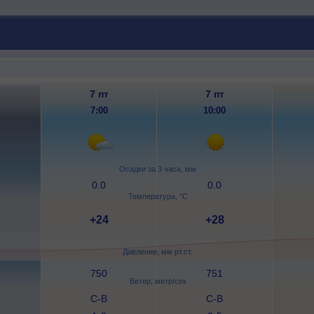
7 пт
7 пт
7:00
10:00
Осадки за 3 часа, мм
0.0
0.0
Температура, °C
+24
+28
Давление, мм рт.ст.
750
751
Ветер, метр/сек
С-В
С-В