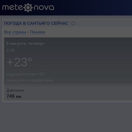
ПОГОДА В САНТЬЯГО СЕЙЧАС
Все страны
›
Панама
6 августа, четверг
2:00
+23°
ощущается как +21
пасмурно с просветами
Давление
749
мм