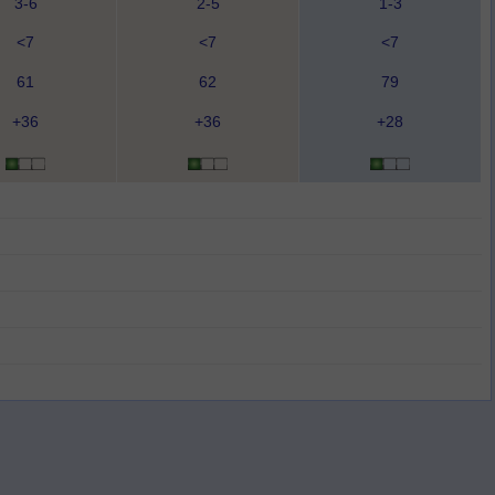
3-6
2-5
1-3
<7
<7
<7
61
62
79
+36
+36
+28