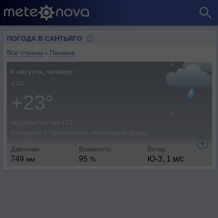
ПОГОДА В САНТЬЯГО
Все страны
›
Панама
6 августа, четверг
4:00
+23°
ощущается как +21
пасмурно с просветами, небольшой дождь
Давление
Влажность
Ветер
749
95
Ю-З, 1 м/с
мм
%