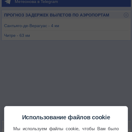
Метеонова в Telegram
ПРОГНОЗ ЗАДЕРЖЕК ВЫЛЕТОВ ПО АЭРОПОРТАМ
Сантьяго-де-Верагуас - 4 км
Читре - 63 км
Лос-Сантос - 81 км
Рио Ато - 98 км
Давид - 164 км
Бальбоа - 176 км
Использование файлов cookie
КАРТЫ ПОГОДЫ В САНТЬЯГО
Мы используем файлы cookie, чтобы Вам было