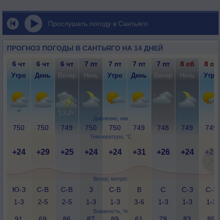
Прослушать погоду в Сантьяго
ПРОГНОЗ ПОГОДЫ В САНТЬЯГО НА 14 ДНЕЙ
6 чт
6 чт
6 чт
7 пт
7 пт
7 пт
7 пт
8 сб
8 сб
Утро
День
Вечер
Ночь
Утро
День
Вечер
Ночь
Утро
Давление, мм
750
750
749
750
750
749
748
749
749
Температура, °C
+24
+29
+25
+24
+24
+31
+26
+24
+24
Ветер, метр/с
Ю-З
С-В
С-В
З
С-В
В
С
С-З
С-З
1-3
2-5
2-5
1-3
1-3
3-6
1-3
1-3
1-3
Влажность, %
91
69
86
87
89
61
79
83
85