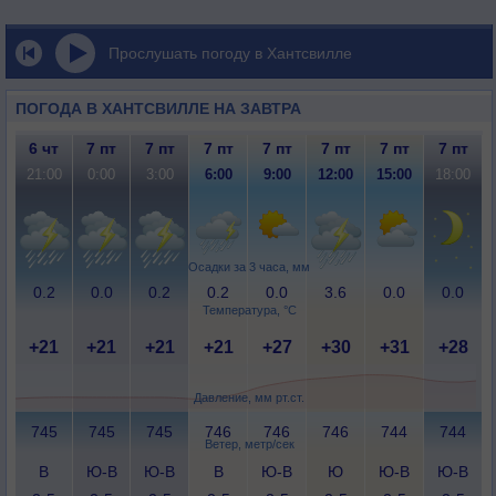
Прослушать погоду в Хантсвилле
ПОГОДА В ХАНТСВИЛЛЕ НА ЗАВТРА
6 чт
7 пт
7 пт
7 пт
7 пт
7 пт
7 пт
7 пт
21:00
0:00
3:00
6:00
9:00
12:00
15:00
18:00
Осадки за 3 часа, мм
0.2
0.0
0.2
0.2
0.0
3.6
0.0
0.0
Температура, °C
+21
+21
+21
+21
+27
+30
+31
+28
Давление, мм рт.ст.
745
745
745
746
746
746
744
744
Ветер, метр/сек
В
Ю-В
Ю-В
В
Ю-В
Ю
Ю-В
Ю-В