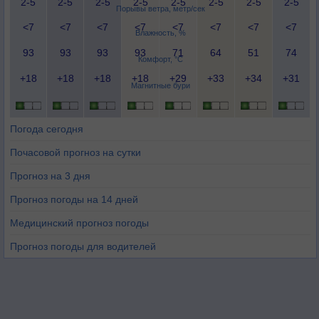
2-5
2-5
2-5
2-5
2-5
2-5
2-5
2-5
Порывы ветра, метр/сек
<7
<7
<7
<7
<7
<7
<7
<7
Влажность, %
93
93
93
93
71
64
51
74
Комфорт, °C
+18
+18
+18
+18
+29
+33
+34
+31
Магнитные бури
Погода сегодня
Почасовой прогноз на сутки
Прогноз на 3 дня
Прогноз погоды на 14 дней
Медицинский прогноз погоды
Прогноз погоды для водителей