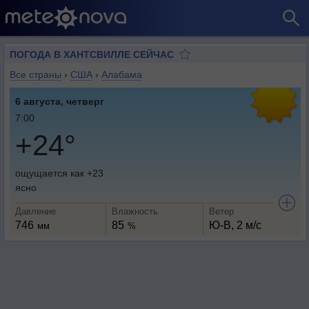
ПОГОДА В ХАНТСВИЛЛЕ СЕЙЧАС
Все страны
›
США
›
Алабама
6 августа, четверг
7:00
+24°
ощущается как +23
ясно
Давление
Влажность
Ветер
746
85
Ю-В, 2 м/с
мм
%