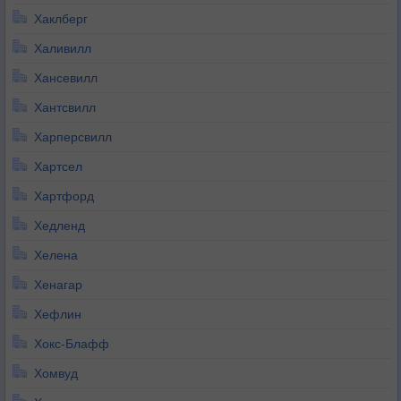
Хаклберг
Халивилл
Хансевилл
Хантсвилл
Харперсвилл
Хартсел
Хартфорд
Хедленд
Хелена
Хенагар
Хефлин
Хокс-Блафф
Хомвуд