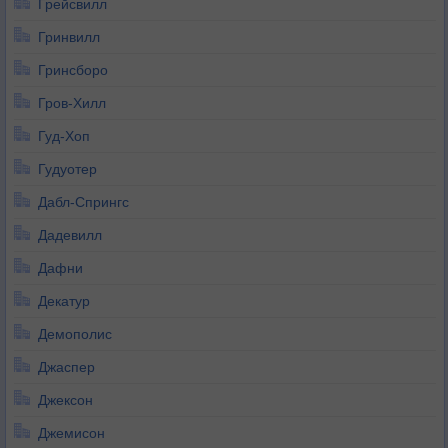
Грейсвилл
Гринвилл
Гринсборо
Гров-Хилл
Гуд-Хоп
Гудуотер
Дабл-Спрингс
Дадевилл
Дафни
Декатур
Демополис
Джаспер
Джексон
Джемисон