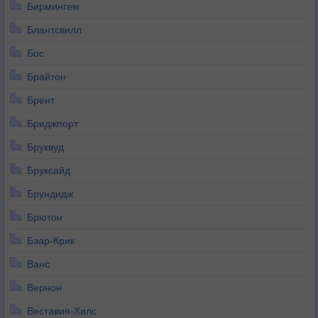
Бирмингем
Блантсвилл
Бос
Брайтон
Брент
Бриджпорт
Бруквуд
Бруксайд
Брундидж
Брютон
Бэар-Крик
Ванс
Вернон
Веставия-Хилс