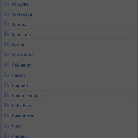
Кордова
Коттонвуд
Креола
Кросвилл
Кузада
Кэмп-Хилл
Лайнвилл
Ланетт
Лафайетт
Левел-Плейнс
Лейк-Вью
Ливингстон
Лидс
Линден