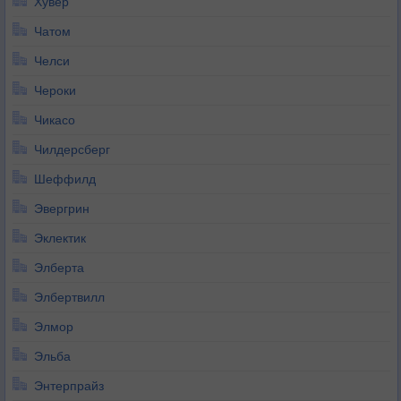
Хувер
Чатом
Челси
Чероки
Чикасо
Чилдерсберг
Шеффилд
Эвергрин
Эклектик
Элберта
Элбертвилл
Элмор
Эльба
Энтерпрайз