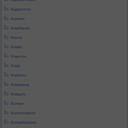
Карролтон
Киллен
Кимберли
Кинси
Клайо
Клантон
Клей
Клейтон
Кливленд
Ковартс
Колинг
Коллинсвилл
Колумбайана