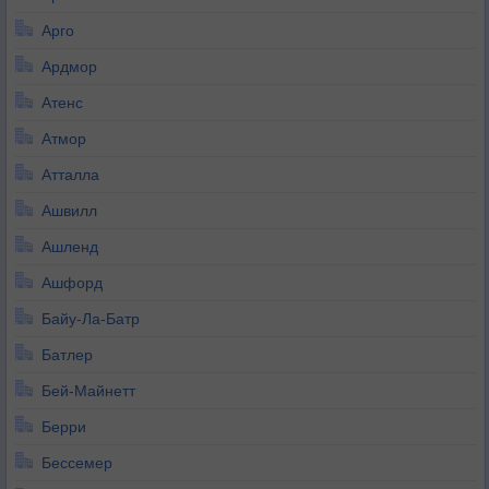
Арго
Ардмор
Атенс
Атмор
Атталла
Ашвилл
Ашленд
Ашфорд
Байу-Ла-Батр
Батлер
Бей-Майнетт
Берри
Бессемер