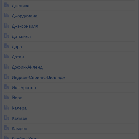
Дженива
Джорджиана
Джэксонвилл
Дитсвилл
Дора
Дотан
Дофин-Айленд
Индиан-Спрингс-Виллидж
Ист-Брютон
Йорк
Калера
Калман
Камден
Карбон-Хилл