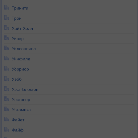
Тринити
Трой
Уайт-Холл
Уивер
Уилсонвилл
Уинфилд
Уорриор
Уэбб
Уэст-Блоктон
Уэстовер
Уэтампка
Файет
Файф