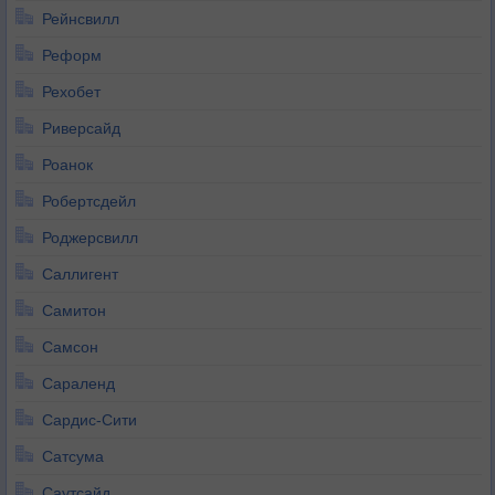
Рейнсвилл
Реформ
Рехобет
Риверсайд
Роанок
Робертсдейл
Роджерсвилл
Саллигент
Самитон
Самсон
Сараленд
Сардис-Сити
Сатсума
Саутсайд