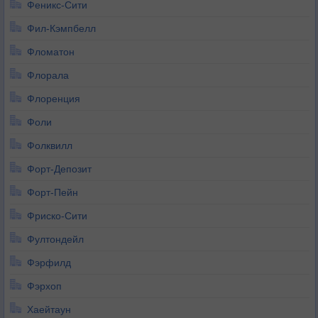
Феникс-Сити
Фил-Кэмпбелл
Фломатон
Флорала
Флоренция
Фоли
Фолквилл
Форт-Депозит
Форт-Пейн
Фриско-Сити
Фултондейл
Фэрфилд
Фэрхоп
Хаейтаун