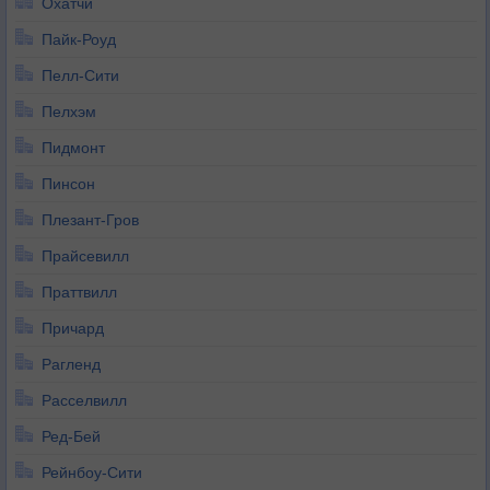
Охатчи
Пайк-Роуд
Пелл-Сити
Пелхэм
Пидмонт
Пинсон
Плезант-Гров
Прайсевилл
Праттвилл
Причард
Рагленд
Расселвилл
Ред-Бей
Рейнбоу-Сити