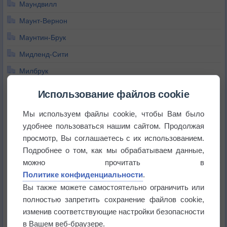
Маундвилл
Маунт-Вернон
Маунтин-Брук
Мидленд-Сити
Милбрук
Милпорт
Использование файлов cookie
Мобил
Мы используем файлы cookie, чтобы Вам было
Молтон
удобнее пользоваться нашим сайтом. Продолжая
просмотр, Вы соглашаетесь с их использованием.
Монровилл
Подробнее о том, как мы обрабатываем данные,
Монтгомери
можно прочитать в
Монтевалло
Политике конфиденциальности
.
Вы также можете самостоятельно ограничить или
Моррис
полностью запретить сохранение файлов cookie,
Моссес
изменив соответствующие настройки безопасности
Моуди
в Вашем веб-браузере.