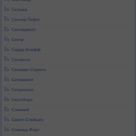
Сельма
Сентер-Пойнт
Сентервилл
Сентр
Сидар-Блафф
Силакога
Сильван-Спрингс
Сильвания
Ситронелл
Скотсборо
Слокомб
Смитс-Стейшен
Спаниш-Форт