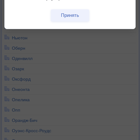
Нортпорт
Принять
Нью-Броктон
Нью-Хоп
Ньютон
Оберн
Оденвилл
Озарк
Оксфорд
Онеонта
Опелика
Опп
Орандж-Бич
Оуэнс-Кросс-Роудс