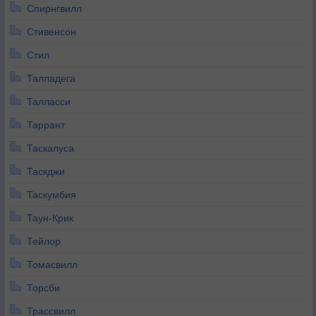
Спирнгвилл
Стивенсон
Стил
Талладега
Талласси
Таррант
Таскалуса
Таскджи
Таскумбия
Таун-Крик
Тейлор
Томасвилл
Торсби
Трассвилл