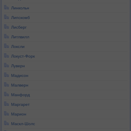
Линкольн
Липскомб
Лисберг
Литлвилл
Локсли
Локуст-Форк
Луверн
Мадисон
Малверн
Манфорд
Маргарет
Марион
Маскл-Шолс