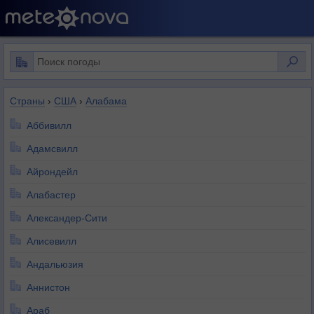
Страны
›
США
›
Алабама
Аббивилл
Адамсвилл
Айрондейл
Алабастер
Александер-Сити
Алисевилл
Андальюзия
Аннистон
Араб