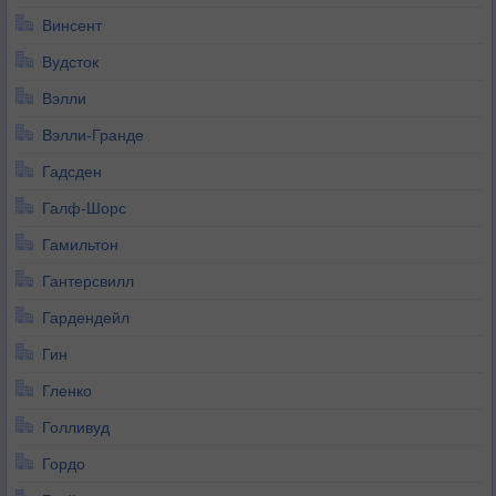
Винсент
Вудсток
Вэлли
Вэлли-Гранде
Гадсден
Галф-Шорс
Гамильтон
Гантерсвилл
Гардендейл
Гин
Гленко
Голливуд
Гордо