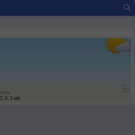
Ветер
С-З, 3 м/с