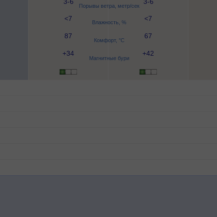
3-6
3-6
Порывы ветра, метр/сек
<7
<7
Влажность, %
87
67
Комфорт, °C
+34
+42
Магнитные бури