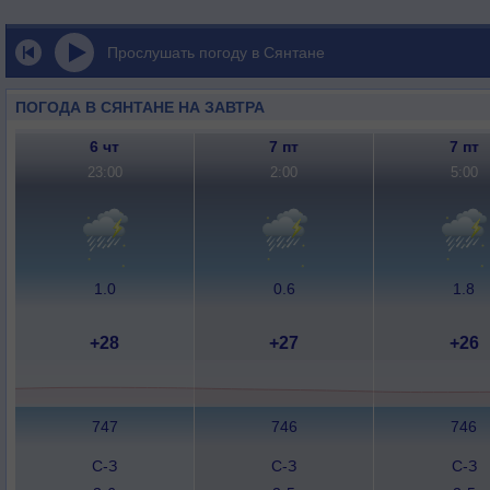
Прослушать погоду в Сянтане
ПОГОДА В СЯНТАНЕ НА ЗАВТРА
6 чт
7 пт
7 пт
23:00
2:00
5:00
1.0
0.6
1.8
+28
+27
+26
747
746
746
С-З
С-З
С-З