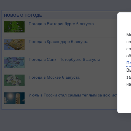
НОВОЕ О ПОГОДЕ
Погода в Екатеринбурге 6 августа
М
п
Погода в Краснодаре 6 августа
с
о
Погода в Санкт-Петербурге 6 августа
П
В
з
Погода в Москве 6 августа
на
Июль в России стал самым тёплым за всю историю