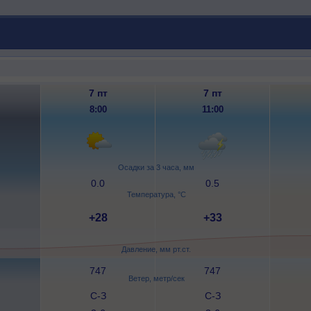
7 пт
7 пт
8:00
11:00
Осадки за 3 часа, мм
0.0
0.5
Температура, °C
+28
+33
Давление, мм рт.ст.
747
747
Ветер, метр/сек
С-З
С-З