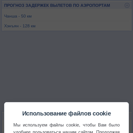
ПРОГНОЗ ЗАДЕРЖЕК ВЫЛЕТОВ ПО АЭРОПОРТАМ
Чанша - 50 км
Хэнъян - 128 км
Ичунь / Минъюэшан - 139 км
Чандэ - 171 км
Юнчжоу - 210 км
Цзиань - 212 км
Использование файлов cookie
КАРТЫ ПОГОДЫ В СЯНТАНЕ
Мы используем файлы cookie, чтобы Вам было
Температура
удобнее пользоваться нашим сайтом. Продолжая