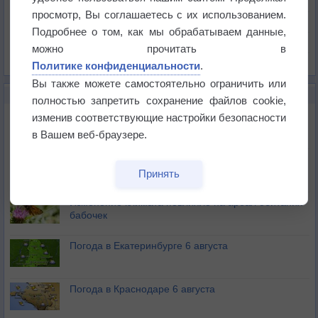
Давление
просмотр, Вы соглашаетесь с их использованием.
Осадки
Подробнее о том, как мы обрабатываем данные,
Облачность
можно прочитать в
Список всех карт
Политике конфиденциальности
.
Вы также можете самостоятельно ограничить или
НОВОЕ О ПОГОДЕ
полностью запретить сохранение файлов cookie,
Атмосфера начала замерзать
изменив соответствующие настройки безопасности
в Вашем веб-браузере.
В Приморье обнаружены морские волны тепла
Принять
Изменение климата повлияло на ареал обитания
бабочек
Погода в Екатеринбурге 6 августа
Погода в Краснодаре 6 августа