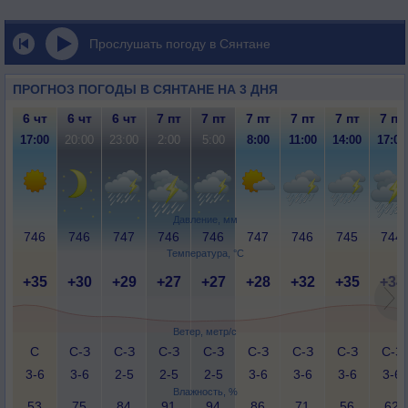
Прослушать погоду в Сянтане
ПРОГНОЗ ПОГОДЫ В СЯНТАНЕ НА 3 ДНЯ
6 чт
6 чт
6 чт
7 пт
7 пт
7 пт
7 пт
7 пт
7 пт
17:00
20:00
23:00
2:00
5:00
8:00
11:00
14:00
17:00
Давление, мм
746
746
747
746
746
747
746
745
744
Температура, °C
+35
+30
+29
+27
+27
+28
+32
+35
+34
Ветер, метр/с
С
С-З
С-З
С-З
С-З
С-З
С-З
С-З
С-З
3-6
3-6
2-5
2-5
2-5
3-6
3-6
3-6
3-6
Влажность, %
53
75
84
91
94
86
71
56
62