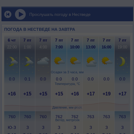
Прослушать погоду в Нестведе
ПОГОДА В НЕСТВЕДЕ НА ЗАВТРА
6 чт
7 пт
7 пт
7 пт
7 пт
7 пт
7 пт
7 пт
22:00
1:00
4:00
7:00
10:00
13:00
16:00
19:00
Осадки за 3 часа, мм
0.0
0.1
0.0
0.0
0.0
0.0
0.0
0.0
Температура, °C
+16
+15
+15
+15
+16
+17
+19
+17
Давление, мм рт.ст.
760
760
760
762
762
763
763
763
Ветер, метр/сек
Ю-З
З
З
З
З
З
З
З