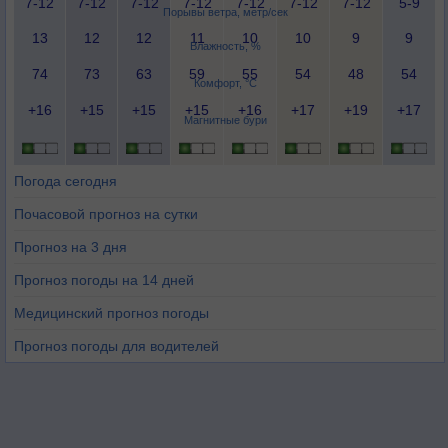
7-12
7-12
7-12
7-12
7-12
7-12
7-12
5-9
Порывы ветра, метр/сек
13
12
12
11
10
10
9
9
Влажность, %
74
73
63
59
55
54
48
54
Комфорт, °C
+16
+15
+15
+15
+16
+17
+19
+17
Магнитные бури
Погода сегодня
Почасовой прогноз на сутки
Прогноз на 3 дня
Прогноз погоды на 14 дней
Медицинский прогноз погоды
Прогноз погоды для водителей