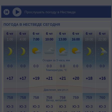
Прослушать погоду в Нестведе
ПОГОДА В НЕСТВЕДЕ СЕГОДНЯ
6 чт
6 чт
6 чт
6 чт
6 чт
6 чт
6 чт
6 чт
1:00
4:00
7:00
10:00
13:00
16:00
19:00
22:00
Осадки за 3 часа, мм
0.0
0.0
0.0
0.0
0.0
0.0
0.0
0.0
Температура, °C
+17
+17
+19
+21
+21
+20
+18
+16
Давление, мм рт.ст.
758
758
758
758
758
759
759
760
Ветер, метр/сек
Ю-З
Ю-З
Ю-З
Ю-З
Ю-З
Ю-З
Ю-З
Ю-З