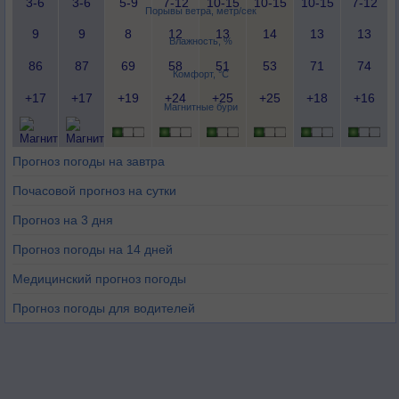
3-6
3-6
5-9
7-12
10-15
10-15
10-15
7-12
Порывы ветра, метр/сек
9
9
8
12
13
14
13
13
Влажность, %
86
87
69
58
51
53
71
74
Комфорт, °C
+17
+17
+19
+24
+25
+25
+18
+16
Магнитные бури
Прогноз погоды на завтра
Почасовой прогноз на сутки
Прогноз на 3 дня
Прогноз погоды на 14 дней
Медицинский прогноз погоды
Прогноз погоды для водителей