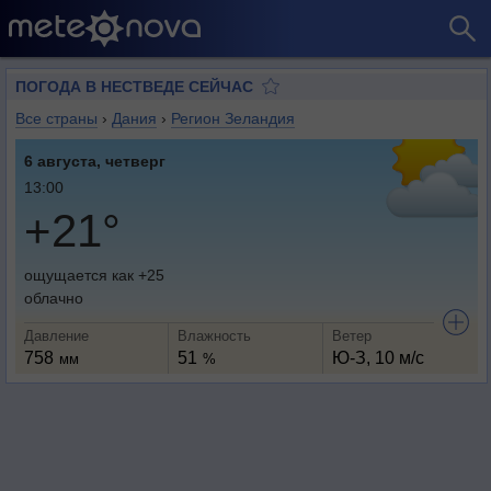
ПОГОДА В НЕСТВЕДЕ СЕЙЧАС
Все страны
›
Дания
›
Регион Зеландия
6 августа, четверг
13:00
+21°
ощущается как +25
облачно
Давление
Влажность
Ветер
758
51
Ю-З, 10 м/с
мм
%