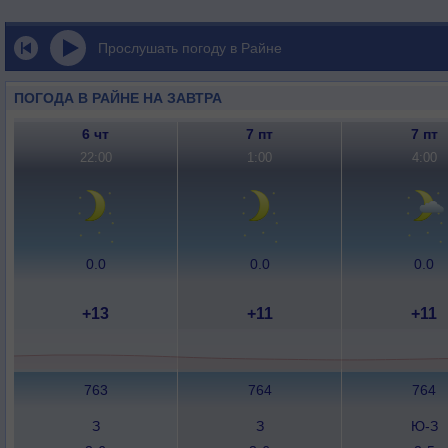
Прослушать погоду в Райне
ПОГОДА В РАЙНЕ НА ЗАВТРА
6 чт
7 пт
7 пт
22:00
1:00
4:00
0.0
0.0
0.0
+13
+11
+11
763
764
764
З
З
Ю-З