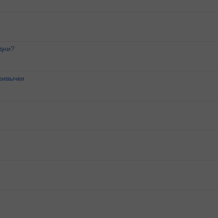
 дни?
ривычки