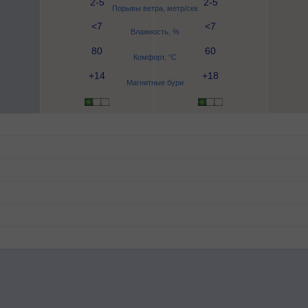
2-5
2-5
Порывы ветра, метр/сек
<7
<7
Влажность, %
80
60
Комфорт, °C
+14
+18
Магнитные бури