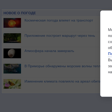
НОВОЕ О ПОГОДЕ
Космическая погода влияет на транспорт
М
п
Приложение построит маршрут через тень
с
о
Атмосфера начала замерзать
П
В
з
В Приморье обнаружены морские волны тепла
на
Изменение климата повлияло на ареал обитания ба