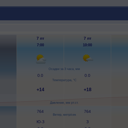
7 пт
7 пт
7:00
10:00
Осадки за 3 часа, мм
0.0
0.0
Температура, °C
+14
+18
Давление, мм рт.ст.
764
764
Ветер, метр/сек
Ю-З
З