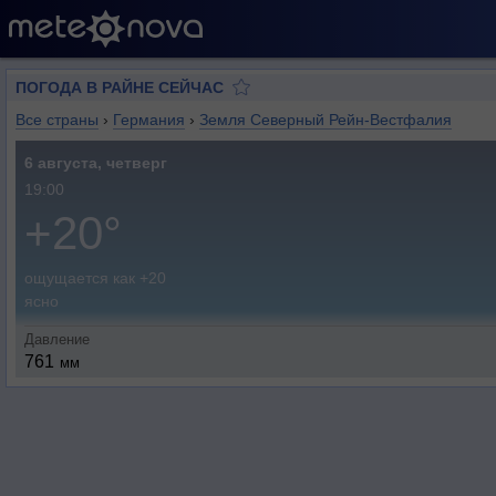
ПОГОДА В РАЙНЕ СЕЙЧАС
Все страны
›
Германия
›
Земля Северный Рейн-Вестфалия
6 августа, четверг
19:00
+20°
ощущается как +20
ясно
Давление
761
мм