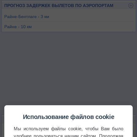
ПРОГНОЗ ЗАДЕРЖЕК ВЫЛЕТОВ ПО АЭРОПОРТАМ
Райне-Бентлаге - 3 км
Райне - 10 км
Мюнстер/Оснабрюк - 24 км
Нордхорн - 26 км
Энсхеде - 38 км
Меппен - 49 км
Использование файлов cookie
КАРТЫ ПОГОДЫ В РАЙНЕ
Мы используем файлы cookie, чтобы Вам было
Температура
удобнее пользоваться нашим сайтом. Продолжая