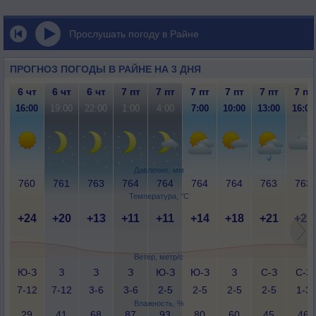
Прослушать погоду в Райне
ПРОГНОЗ ПОГОДЫ В РАЙНЕ НА 3 ДНЯ
6 чт
6 чт
6 чт
7 пт
7 пт
7 пт
7 пт
7 пт
7 пт
16:00
19:00
22:00
1:00
4:00
7:00
10:00
13:00
16:00
Давление, мм
760
761
763
764
764
764
764
763
763
Температура, °C
+24
+20
+13
+11
+11
+14
+18
+21
+21
Ветер, метр/с
Ю-З
З
З
З
Ю-З
Ю-З
З
С-З
С-З
7-12
7-12
3-6
3-6
2-5
2-5
2-5
2-5
1-3
Влажность, %
29
41
68
87
93
80
60
45
46