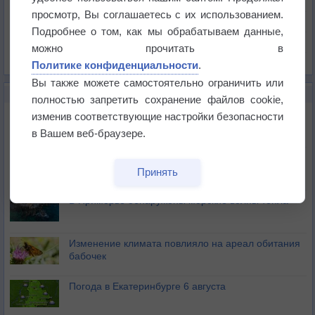
Давление
просмотр, Вы соглашаетесь с их использованием.
Осадки
Подробнее о том, как мы обрабатываем данные,
Облачность
можно прочитать в
Список всех карт
Политике конфиденциальности
.
Вы также можете самостоятельно ограничить или
НОВОЕ О ПОГОДЕ
полностью запретить сохранение файлов cookie,
Приложение построит маршрут через тень
изменив соответствующие настройки безопасности
в Вашем веб-браузере.
Атмосфера начала замерзать
Принять
В Приморье обнаружены морские волны тепла
Изменение климата повлияло на ареал обитания
бабочек
Погода в Екатеринбурге 6 августа