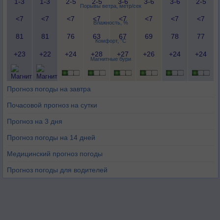
1-3
1-3
2-5
2-5
3-6
3-6
3-6
2-5
Порывы ветра, метр/сек
<7
<7
<7
<7
<7
<7
<7
<7
Влажность, %
81
81
76
63
67
69
78
77
Комфорт, °C
+23
+22
+24
+28
+27
+26
+24
+24
Магнитные бури
Прогноз погоды на завтра
Почасовой прогноз на сутки
Прогноз на 3 дня
Прогноз погоды на 14 дней
Медицинский прогноз погоды
Прогноз погоды для водителей