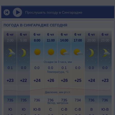
Прослушать погоду в Сингарадже
ПОГОДА В СИНГАРАДЖЕ СЕГОДНЯ
6 чт
6 чт
6 чт
6 чт
6 чт
6 чт
6 чт
6 чт
2:00
5:00
8:00
11:00
14:00
17:00
20:00
23:00
Осадки за 3 часа, мм
0.1
0.0
0.0
0.0
0.1
0.0
0.0
0.0
Температура, °C
+23
+22
+24
+26
+26
+25
+24
+23
Давление, мм рт.ст.
735
735
736
736
735
734
736
736
Ветер, метр/сек
Ю
Ю
Ю-В
С
С-В
С-В
В
Ю-В