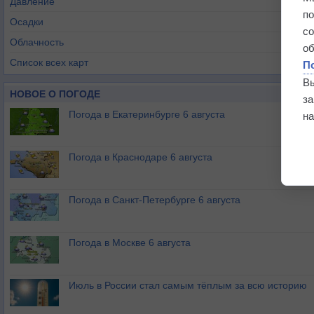
Давление
п
Осадки
с
Облачность
о
Список всех карт
П
В
НОВОЕ О ПОГОДЕ
з
Погода в Екатеринбурге 6 августа
на
Погода в Краснодаре 6 августа
Погода в Санкт-Петербурге 6 августа
Погода в Москве 6 августа
Июль в России стал самым тёплым за всю историю