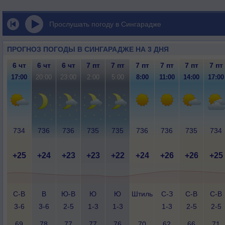
Прослушать погоду в Сингарадже
ПРОГНОЗ ПОГОДЫ В СИНГАРАДЖЕ НА 3 ДНЯ
6 чт
6 чт
6 чт
7 пт
7 пт
7 пт
7 пт
7 пт
7 пт
17:00
20:00
23:00
2:00
5:00
8:00
11:00
14:00
17:00
734
736
736
735
735
736
736
735
734
+25
+24
+23
+23
+22
+24
+26
+26
+25
С-В
В
Ю-В
Ю
Ю
Штиль
С-З
С-В
С-В
3-6
3-6
2-5
1-3
1-3
1-3
2-5
2-5
69
78
77
77
76
70
62
66
71