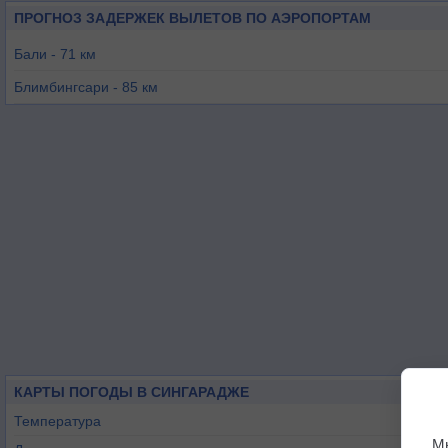
ПРОГНОЗ ЗАДЕРЖЕК ВЫЛЕТОВ ПО АЭРОПОРТАМ
Бали - 71 км
Блимбингсари - 85 км
Ломбок - 149 км
Суменеп - 179 км
Сумбава Бесар - 260 км
Маланг - 262 км
КАРТЫ ПОГОДЫ В СИНГАРАДЖЕ
Температура
М