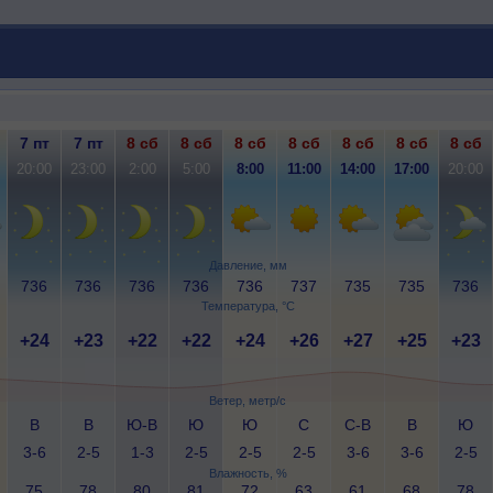
7 пт
7 пт
8 сб
8 сб
8 сб
8 сб
8 сб
8 сб
8 сб
20:00
23:00
2:00
5:00
8:00
11:00
14:00
17:00
20:00
Давление, мм
736
736
736
736
736
737
735
735
736
Температура, °C
+24
+23
+22
+22
+24
+26
+27
+25
+23
Ветер, метр/с
В
В
Ю-В
Ю
Ю
С
С-В
В
Ю
3-6
2-5
1-3
2-5
2-5
2-5
3-6
3-6
2-5
Влажность, %
75
78
80
81
72
63
61
68
78