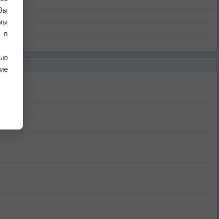
Вы
мы
 в
ью
ие