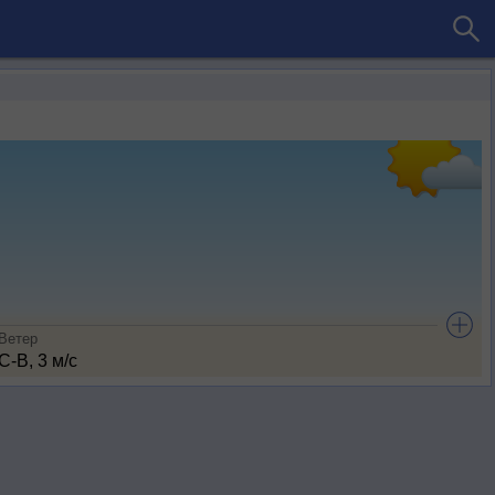
Ветер
С-В, 3 м/с