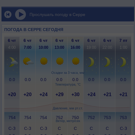
Прослушать погоду в Серре
ПОГОДА В СЕРРЕ СЕГОДНЯ
6 чт
6 чт
6 чт
6 чт
6 чт
6 чт
6 чт
7 пт
4:00
7:00
10:00
13:00
16:00
19:00
22:00
1:00
Осадки за 3 часа, мм
0.0
0.0
0.0
0.0
0.0
0.0
0.0
0.0
Температура, °C
+20
+20
+24
+29
+30
+24
+21
+21
Давление, мм рт.ст.
754
754
754
752
750
752
753
753
Ветер, метр/сек
С-З
С-З
С-З
С
С
С
С
С-З