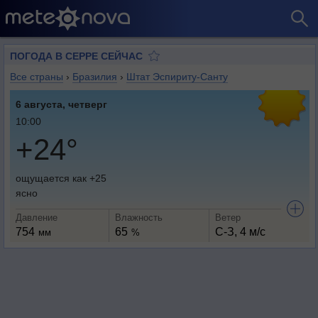
ПОГОДА В СЕРРЕ СЕЙЧАС
Все страны
›
Бразилия
›
Штат Эспириту-Санту
6 августа, четверг
10:00
+24°
ощущается как +25
ясно
Давление
Влажность
Ветер
754
65
С-З, 4 м/с
мм
%