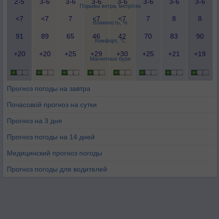
2-5
3-6
3-6
3-6
3-6
3-6
3-6
3-6
Порывы ветра, метр/сек
<7
<7
7
<7
<7
7
8
8
Влажность, %
91
89
65
46
42
70
83
90
Комфорт, °C
+20
+20
+25
+29
+30
+25
+21
+19
Магнитные бури
Прогноз погоды на завтра
Почасовой прогноз на сутки
Прогноз на 3 дня
Прогноз погоды на 14 дней
Медицинский прогноз погоды
Прогноз погоды для водителей