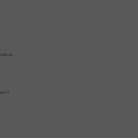
ройств
 дни?