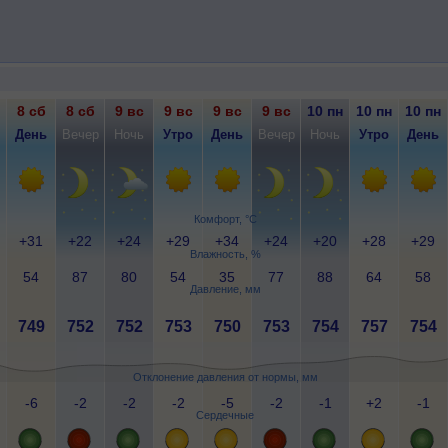
8 сб
8 сб
9 вс
9 вс
9 вс
9 вс
10 пн
10 пн
10 пн
День
Вечер
Ночь
Утро
День
Вечер
Ночь
Утро
День
Комфорт, °C
+31
+22
+24
+29
+34
+24
+20
+28
+29
Влажность, %
54
87
80
54
35
77
88
64
58
Давление, мм
749
752
752
753
750
753
754
757
754
Отклонение давления от нормы, мм
-6
-2
-2
-2
-5
-2
-1
+2
-1
Сердечные