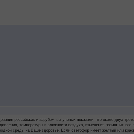
дования российских и зарубежных ученых показали, что около двух тр
 давления, температуры и влажности воздуха, изменения геомагнитного
родной среды на Ваше здоровье. Если светофор имеет желтый или красн