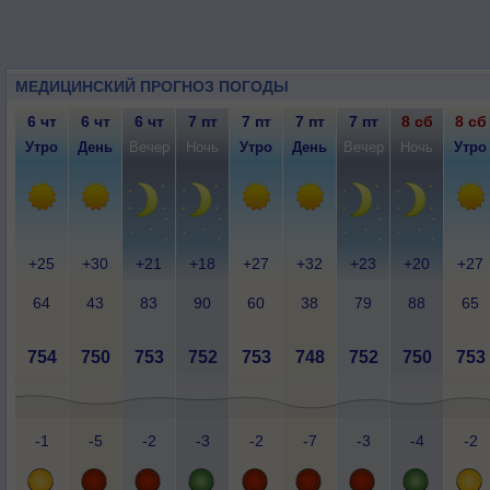
МЕДИЦИНСКИЙ ПРОГНОЗ ПОГОДЫ
6 чт
6 чт
6 чт
7 пт
7 пт
7 пт
7 пт
8 сб
8 сб
Утро
День
Вечер
Ночь
Утро
День
Вечер
Ночь
Утро
+25
+30
+21
+18
+27
+32
+23
+20
+27
64
43
83
90
60
38
79
88
65
754
750
753
752
753
748
752
750
753
-1
-5
-2
-3
-2
-7
-3
-4
-2