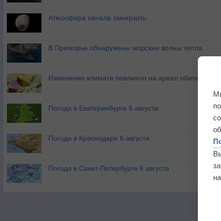
Атмосфера начала замерзать
В Приморье обнаружены морские волны тепла
Изменение климата повлияло на ареал обитания ба
М
п
Погода в Екатеринбурге 6 августа
с
о
Погода в Краснодаре 6 августа
П
В
з
Погода в Санкт-Петербурге 6 августа
на