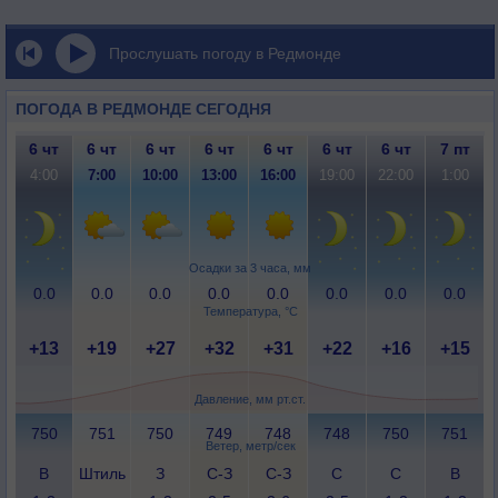
Прослушать погоду в Редмонде
ПОГОДА В РЕДМОНДЕ СЕГОДНЯ
6 чт
6 чт
6 чт
6 чт
6 чт
6 чт
6 чт
7 пт
4:00
7:00
10:00
13:00
16:00
19:00
22:00
1:00
Осадки за 3 часа, мм
0.0
0.0
0.0
0.0
0.0
0.0
0.0
0.0
Температура, °C
+13
+19
+27
+32
+31
+22
+16
+15
Давление, мм рт.ст.
750
751
750
749
748
748
750
751
Ветер, метр/сек
В
Штиль
З
С-З
С-З
С
С
В