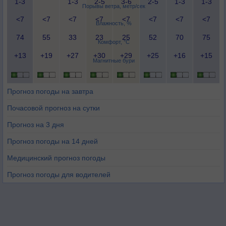
1-3
1-3
2-5
3-6
2-5
1-3
1-3
Порывы ветра, метр/сек
<7
<7
<7
<7
<7
<7
<7
<7
Влажность, %
74
55
33
23
25
52
70
75
Комфорт, °C
+13
+19
+27
+30
+29
+25
+16
+15
Магнитные бури
Прогноз погоды на завтра
Почасовой прогноз на сутки
Прогноз на 3 дня
Прогноз погоды на 14 дней
Медицинский прогноз погоды
Прогноз погоды для водителей