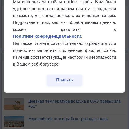
Мы используем файлы cookie, чтобы Вам было
КАРТЫ ПОГОДЫ В РЕДМОНДЕ
удобнее пользоваться нашим сайтом. Продолжая
Температура
просмотр, Вы соглашаетесь с их использованием.
Давление
Подробнее о том, как мы обрабатываем данные,
Осадки
можно прочитать в
Политике конфиденциальности
.
Облачность
Вы также можете самостоятельно ограничить или
Список всех карт
полностью запретить сохранение файлов cookie,
изменив соответствующие настройки безопасности
НОВОЕ О ПОГОДЕ
в Вашем веб-браузере.
Июль в России стал самым тёплым за всю
историю
Принять
В Центральной России наступают самые жаркие
дни этого лета
Дневная температура воздуха в ОАЭ превысила
+51°
Европейские столицы бьют рекорды жары