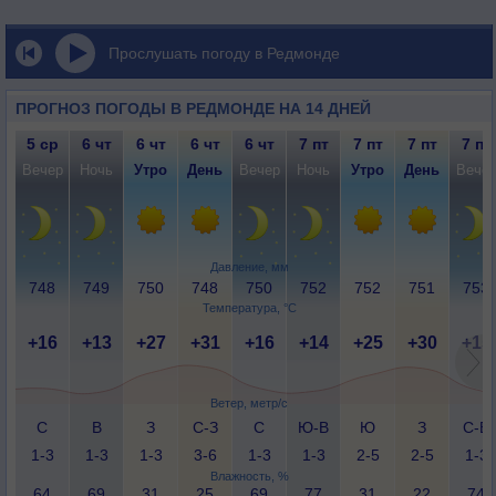
Прослушать погоду в Редмонде
ПРОГНОЗ ПОГОДЫ В РЕДМОНДЕ НА 14 ДНЕЙ
5 ср
6 чт
6 чт
6 чт
6 чт
7 пт
7 пт
7 пт
7 пт
Вечер
Ночь
Утро
День
Вечер
Ночь
Утро
День
Вече
Давление, мм
748
749
750
748
750
752
752
751
753
Температура, °C
+16
+13
+27
+31
+16
+14
+25
+30
+15
Ветер, метр/с
С
В
З
С-З
С
Ю-В
Ю
З
С-В
1-3
1-3
1-3
3-6
1-3
1-3
2-5
2-5
1-3
Влажность, %
64
69
31
25
69
77
31
22
74