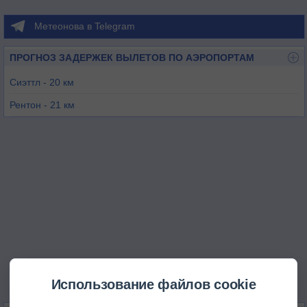
Метеонова в Telegram
ПРОГНОЗ ЗАДЕРЖЕК ВЫЛЕТОВ ПО АЭРОПОРТАМ
Сиэттл - 20 км
Рентон - 21 км
Сиэттл - 28 км
Эверетт - 29 км
Бремертон - 52 км
Арлингтон - 55 км
Использование файлов cookie