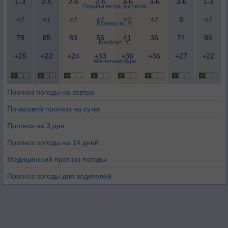
1-3
2-5
2-5
2-5
3-6
3-6
3-6
1-3
Порывы ветра, метр/сек
<7
<7
<7
<7
<7
<7
8
<7
Влажность, %
78
85
83
56
41
36
74
85
Комфорт, °C
+25
+22
+24
+33
+36
+36
+27
+22
Магнитные бури
Прогноз погоды на завтра
Почасовой прогноз на сутки
Прогноз на 3 дня
Прогноз погоды на 14 дней
Медицинский прогноз погоды
Прогноз погоды для водителей