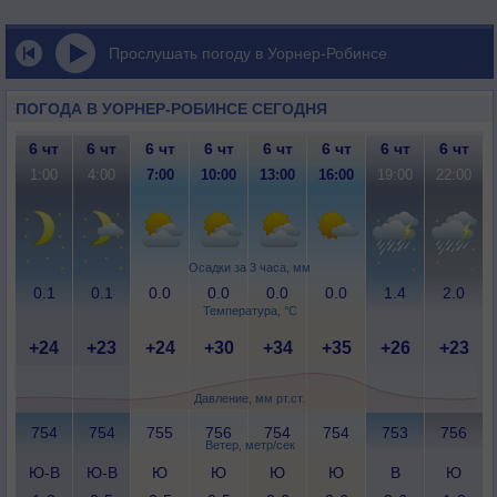
Прослушать погоду в Уорнер-Робинсе
ПОГОДА В УОРНЕР-РОБИНСЕ СЕГОДНЯ
6 чт
6 чт
6 чт
6 чт
6 чт
6 чт
6 чт
6 чт
1:00
4:00
7:00
10:00
13:00
16:00
19:00
22:00
Осадки за 3 часа, мм
0.1
0.1
0.0
0.0
0.0
0.0
1.4
2.0
Температура, °C
+24
+23
+24
+30
+34
+35
+26
+23
Давление, мм рт.ст.
754
754
755
756
754
754
753
756
Ветер, метр/сек
Ю-В
Ю-В
Ю
Ю
Ю
Ю
В
Ю