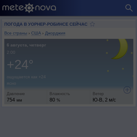
ПОГОДА В УОРНЕР-РОБИНСЕ СЕЙЧАС
Все страны
›
США
›
Джорджия
6 августа, четверг
2:00
+24°
ощущается как +24
ясно
Давление
Влажность
Ветер
754
80
Ю-В, 2 м/с
мм
%