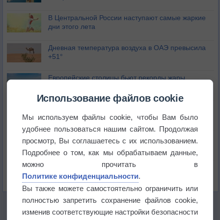
В Центральной России наступают самые жаркие
дни этого лета
Дневная температура воздуха в ОАЭ превысила
+51°
Европейские столицы бьют рекорды жары
Использование файлов cookie
Впервые за 155 лет в Лондоне в течение месяца
не выпадал дождь
Мы используем файлы cookie, чтобы Вам было
удобнее пользоваться нашим сайтом. Продолжая
Лето продолжит щедро раздавать своё тепло!
просмотр, Вы соглашаетесь с их использованием.
Подробнее о том, как мы обрабатываем данные,
можно прочитать в
Погода в Екатеринбурге 5 августа
Политике конфиденциальности
.
Вы также можете самостоятельно ограничить или
полностью запретить сохранение файлов cookie,
изменив соответствующие настройки безопасности