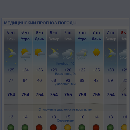
МЕДИЦИНСКИЙ ПРОГНОЗ ПОГОДЫ
6 чт
6 чт
6 чт
6 чт
7 пт
7 пт
7 пт
7 пт
8 сб
Ночь
Утро
День
Вечер
Ночь
Утро
День
Вечер
Ночь
Комфорт, °C
+25
+24
+36
+29
+20
+22
+35
+30
+25
Влажность, %
77
84
40
68
93
89
42
59
80
Давление, мм
754
754
754
754
755
756
755
754
754
Отклонение давления от нормы, мм
+3
+4
+4
+3
+5
+6
+4
+3
+4
Сердечные