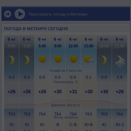
Прослушать погоду в Метеири
ПОГОДА В МЕТЕИРИ СЕГОДНЯ
6 чт
6 чт
6 чт
6 чт
6 чт
6 чт
6 чт
6 чт
0:00
3:00
6:00
9:00
12:00
15:00
18:00
21:00
Осадки за 3 часа, мм
0.0
0.0
0.0
0.0
0.0
0.1
0.0
3.9
Температура, °C
+26
+26
+26
+30
+31
+30
+30
+26
Давление, мм рт.ст.
763
763
764
764
764
763
763
764
Ветер, метр/сек
Ю
Ю
Ю
В
С-В
Ю-В
Ю
Ю-З