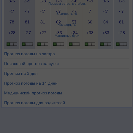
3-6
2-5
1-3
1-3
3-6
5-9
3-6
1-3
Порывы ветра, метр/сек
<7
<7
<7
<7
<7
7
<7
<7
Влажность, %
78
81
81
62
57
60
64
81
Комфорт, °C
+28
+27
+27
+33
+34
+33
+33
+28
Магнитные бури
Прогноз погоды на завтра
Почасовой прогноз на сутки
Прогноз на 3 дня
Прогноз погоды на 14 дней
Медицинский прогноз погоды
Прогноз погоды для водителей