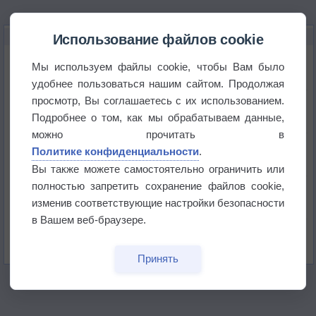
НОВОЕ О ПОГОДЕ
Использование файлов cookie
Дневная температура воздуха в ОАЭ превысила
Мы используем файлы cookie, чтобы Вам было
+51°
удобнее пользоваться нашим сайтом. Продолжая
просмотр, Вы соглашаетесь с их использованием.
Европейские столицы бьют рекорды жары
Подробнее о том, как мы обрабатываем данные,
можно прочитать в
Впервые за 155 лет в Лондоне в течение месяца
Политике конфиденциальности
.
не выпадал дождь
Вы также можете самостоятельно ограничить или
полностью запретить сохранение файлов cookie,
Лето продолжит щедро раздавать своё тепло!
изменив соответствующие настройки безопасности
в Вашем веб-браузере.
Погода в Екатеринбурге 5 августа
Принять