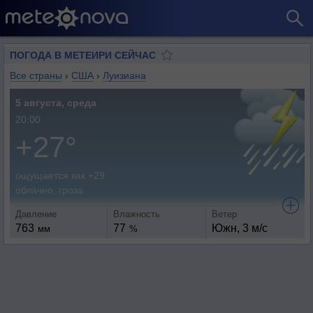
ПОГОДА В МЕТЕИРИ СЕЙЧАС
Все страны
›
США
›
Луизиана
5 августа, среда
20:00
+27°
ощущается как +29
облачно, гроза
Давление
Влажность
Ветер
763
77
Южн, 3 м/с
мм
%