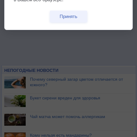
Принять
НЕПОГОДНЫЕ НОВОСТИ
Почему северный загар цветом отличается от
южного?
Букет сирени вреден для здоровья
Чай матча может помочь аллергикам
Кому нельзя есть мандарины?