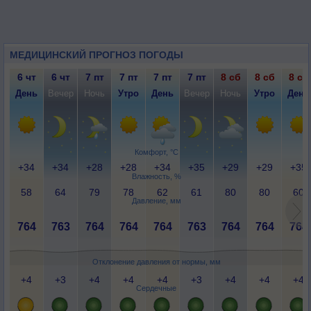
МЕДИЦИНСКИЙ ПРОГНОЗ ПОГОДЫ
6 чт
6 чт
7 пт
7 пт
7 пт
7 пт
8 сб
8 сб
8 сб
День
Вечер
Ночь
Утро
День
Вечер
Ночь
Утро
День
Комфорт, °C
+34
+34
+28
+28
+34
+35
+29
+29
+35
Влажность, %
58
64
79
78
62
61
80
80
60
Давление, мм
764
763
764
764
764
763
764
764
764
Отклонение давления от нормы, мм
+4
+3
+4
+4
+4
+3
+4
+4
+4
Сердечные