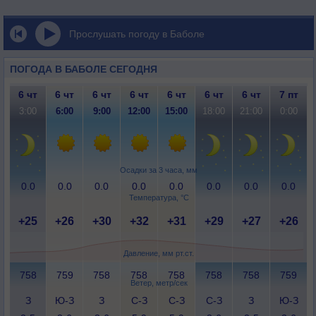
Прослушать погоду в Баболе
ПОГОДА В БАБОЛЕ СЕГОДНЯ
6 чт
6 чт
6 чт
6 чт
6 чт
6 чт
6 чт
7 пт
3:00
6:00
9:00
12:00
15:00
18:00
21:00
0:00
Осадки за 3 часа, мм
0.0
0.0
0.0
0.0
0.0
0.0
0.0
0.0
Температура, °C
+25
+26
+30
+32
+31
+29
+27
+26
Давление, мм рт.ст.
758
759
758
758
758
758
758
759
Ветер, метр/сек
З
Ю-З
З
С-З
С-З
С-З
З
Ю-З