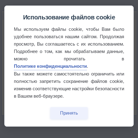
НОВОЕ О ПОГОДЕ
Использование файлов cookie
Дневная температура воздуха в ОАЭ превысила
Мы используем файлы cookie, чтобы Вам было
+51°
удобнее пользоваться нашим сайтом. Продолжая
просмотр, Вы соглашаетесь с их использованием.
Европейские столицы бьют рекорды жары
Подробнее о том, как мы обрабатываем данные,
можно прочитать в
Впервые за 155 лет в Лондоне в течение месяца
Политике конфиденциальности
.
не выпадал дождь
Вы также можете самостоятельно ограничить или
полностью запретить сохранение файлов cookie,
Лето продолжит щедро раздавать своё тепло!
изменив соответствующие настройки безопасности
в Вашем веб-браузере.
Погода в Екатеринбурге 5 августа
Принять