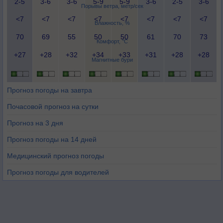
2-5
3-6
3-6
5-9
5-9
3-6
2-5
3-6
Порывы ветра, метр/сек
<7
<7
<7
<7
<7
<7
<7
<7
Влажность, %
70
69
55
50
50
61
70
73
Комфорт, °C
+27
+28
+32
+34
+33
+31
+28
+28
Магнитные бури
Прогноз погоды на завтра
Почасовой прогноз на сутки
Прогноз на 3 дня
Прогноз погоды на 14 дней
Медицинский прогноз погоды
Прогноз погоды для водителей