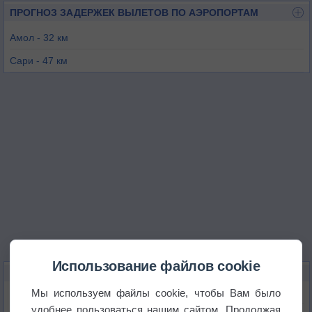
ПРОГНОЗ ЗАДЕРЖЕК ВЫЛЕТОВ ПО АЭРОПОРТАМ
Амол - 32 км
Сари - 47 км
Ношехр - 109 км
Семнан - 130 км
Тегеран / Дошан Таппех - 144 км
Тегеран / Гале Морги - 154 км
Использование файлов cookie
КАРТЫ ПОГОДЫ В БАБОЛЕ
Мы используем файлы cookie, чтобы Вам было
Температура
удобнее пользоваться нашим сайтом. Продолжая