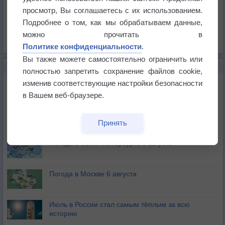
Давление
просмотр, Вы соглашаетесь с их использованием.
Осадки
Подробнее о том, как мы обрабатываем данные,
Облачность
можно прочитать в
Список всех карт
Политике конфиденциальности
.
Вы также можете самостоятельно ограничить или
НОВОЕ О ПОГОДЕ
полностью запретить сохранение файлов cookie,
Погода в Екатеринбурге 6 августа
изменив соответствующие настройки безопасности
в Вашем веб-браузере.
Погода в Краснодаре 6 августа
Принять
Погода в Санкт-Петербурге 6 августа
Погода в Москве 6 августа
Июль в России стал самым тёплым за всю
историю