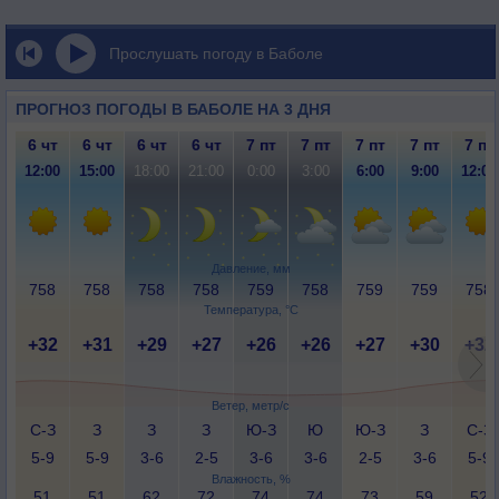
Прослушать погоду в Баболе
ПРОГНОЗ ПОГОДЫ В БАБОЛЕ НА 3 ДНЯ
6 чт
6 чт
6 чт
6 чт
7 пт
7 пт
7 пт
7 пт
7 пт
12:00
15:00
18:00
21:00
0:00
3:00
6:00
9:00
12:00
Давление, мм
758
758
758
758
759
758
759
759
758
Температура, °C
+32
+31
+29
+27
+26
+26
+27
+30
+32
Ветер, метр/с
С-З
З
З
З
Ю-З
Ю
Ю-З
З
С-З
5-9
5-9
3-6
2-5
3-6
3-6
2-5
3-6
5-9
Влажность, %
51
51
62
72
74
74
73
59
52