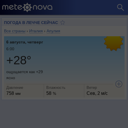
ПОГОДА В ЛЕЧЧE СЕЙЧАС
Все страны
›
Италия
›
Апулия
6 августа, четверг
6:00
+28°
ощущается как +29
ясно
Давление
Влажность
Ветер
758
58
Сев, 2 м/с
мм
%