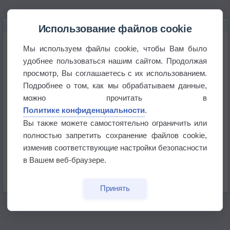
НОВОЕ О ПОГОДЕ
Использование файлов cookie
Июль в России стал самым тёплым за всю
Мы используем файлы cookie, чтобы Вам было
историю
удобнее пользоваться нашим сайтом. Продолжая
просмотр, Вы соглашаетесь с их использованием.
В Центральной России наступают самые жаркие
дни этого лета
Подробнее о том, как мы обрабатываем данные,
можно прочитать в
Дневная температура воздуха в ОАЭ превысила
Политике конфиденциальности
.
+51°
Вы также можете самостоятельно ограничить или
полностью запретить сохранение файлов cookie,
Европейские столицы бьют рекорды жары
изменив соответствующие настройки безопасности
в Вашем веб-браузере.
Впервые за 155 лет в Лондоне в течение месяца
не выпадал дождь
Принять