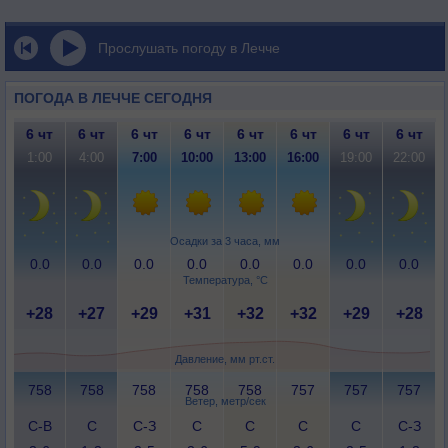
Прослушать погоду в Леччe
ПОГОДА В ЛЕЧЧE СЕГОДНЯ
6 чт
6 чт
6 чт
6 чт
6 чт
6 чт
6 чт
6 чт
1:00
4:00
7:00
10:00
13:00
16:00
19:00
22:00
Осадки за 3 часа, мм
0.0
0.0
0.0
0.0
0.0
0.0
0.0
0.0
Температура, °C
+28
+27
+29
+31
+32
+32
+29
+28
Давление, мм рт.ст.
758
758
758
758
758
757
757
757
Ветер, метр/сек
С-В
С
С-З
С
С
С
С
С-З