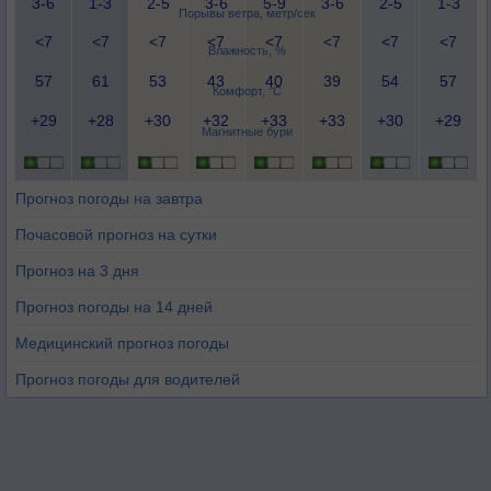
3-6
1-3
2-5
3-6
5-9
3-6
2-5
1-3
Порывы ветра, метр/сек
<7
<7
<7
<7
<7
<7
<7
<7
Влажность, %
57
61
53
43
40
39
54
57
Комфорт, °C
+29
+28
+30
+32
+33
+33
+30
+29
Магнитные бури
Прогноз погоды на завтра
Почасовой прогноз на сутки
Прогноз на 3 дня
Прогноз погоды на 14 дней
Медицинский прогноз погоды
Прогноз погоды для водителей