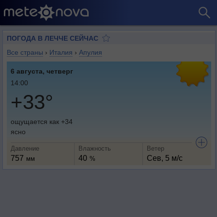
ПОГОДА В ЛЕЧЧE СЕЙЧАС
Все страны
›
Италия
›
Апулия
6 августа, четверг
14:00
+33°
ощущается как +34
ясно
Давление
Влажность
Ветер
757
40
Сев, 5 м/с
мм
%