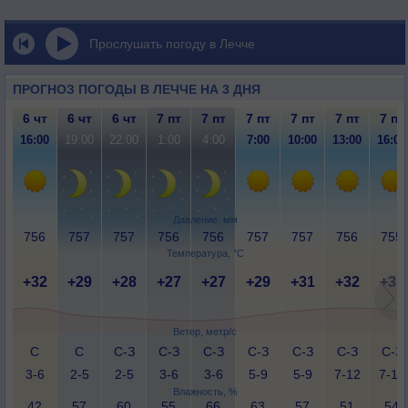
Прослушать погоду в Леччe
ПРОГНОЗ ПОГОДЫ В ЛЕЧЧE НА 3 ДНЯ
6 чт
6 чт
6 чт
7 пт
7 пт
7 пт
7 пт
7 пт
7 пт
16:00
19:00
22:00
1:00
4:00
7:00
10:00
13:00
16:00
Давление, мм
756
757
757
756
756
757
757
756
755
Температура, °C
+32
+29
+28
+27
+27
+29
+31
+32
+31
Ветер, метр/с
С
С
С-З
С-З
С-З
С-З
С-З
С-З
С-З
3-6
2-5
2-5
3-6
3-6
5-9
5-9
7-12
7-12
Влажность, %
42
57
60
55
66
63
57
51
54