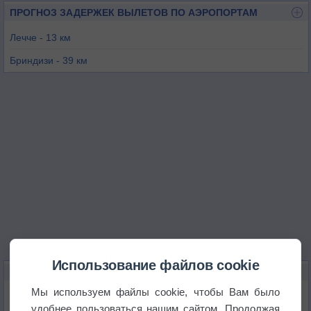
ПРОГНОЗ ЗАДЕРЖЕК ВЫЛЕТОВ ПО АЭРОПОРТАМ
Лечче - 13 км
Бриндизи - 39 км
Таранто - 67 км
Мартина-Франка - 81 км
Влёра - 112 км
Гиоя-дель-Колле - 114 км
Использование файлов cookie
КАРТЫ ПОГОДЫ В ЛЕЧЧE
Мы используем файлы cookie, чтобы Вам было
Температура
удобнее пользоваться нашим сайтом. Продолжая