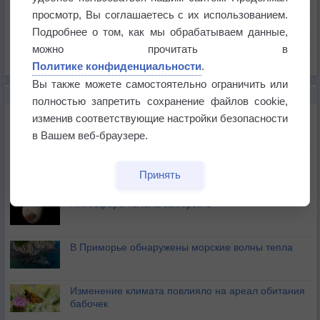
Давление
просмотр, Вы соглашаетесь с их использованием.
Осадки
Подробнее о том, как мы обрабатываем данные,
Облачность
можно прочитать в
Список всех карт
Политике конфиденциальности
.
Вы также можете самостоятельно ограничить или
НОВОЕ О ПОГОДЕ
полностью запретить сохранение файлов cookie,
Космическая погода и транспорт
изменив соответствующие настройки безопасности
в Вашем веб-браузере.
Приложение построит маршрут через тень
Принять
Атмосфера начала замерзать
В Приморье обнаружены морские волны тепла
Изменение климата повлияло на ареал обитания
бабочек