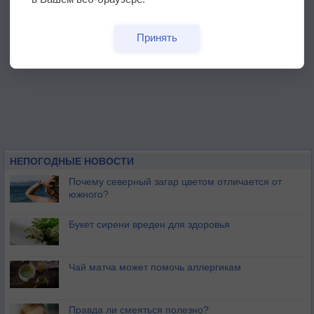
Принять
НЕПОГОДНЫЕ НОВОСТИ
Почему северный загар цветом отличается от
южного?
Букет сирени вреден для здоровья
Чай матча может помочь аллергикам
Правда ли смеяться полезно?