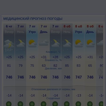
МЕДИЦИНСКИЙ ПРОГНОЗ ПОГОДЫ
6 чт
7 пт
7 пт
7 пт
7 пт
8 сб
8 сб
8 сб
8 сб
Вечер
Ночь
Утро
День
Вечер
Ночь
Утро
День
Вече
Комфорт, °C
+25
+25
+25
+31
+28
+25
+25
+31
+28
Влажность, %
81
79
75
63
82
85
83
65
80
Давление, мм
746
746
746
746
746
746
747
746
746
Отклонение давления от нормы, мм
-14
-14
-14
-14
-14
-14
-13
-14
-14
Сердечные