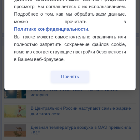
Давление
просмотр, Вы соглашаетесь с их использованием.
Осадки
Подробнее о том, как мы обрабатываем данные,
Облачность
можно прочитать в
Список всех карт
Политике конфиденциальности
.
Вы также можете самостоятельно ограничить или
НОВОЕ О ПОГОДЕ
полностью запретить сохранение файлов cookie,
Погода в Санкт-Петербурге 6 августа
изменив соответствующие настройки безопасности
в Вашем веб-браузере.
Погода в Москве 6 августа
Принять
Июль в России стал самым тёплым за всю
историю
В Центральной России наступают самые жаркие
дни этого лета
Дневная температура воздуха в ОАЭ превысила
+51°