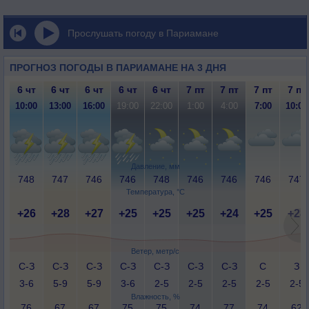
Прослушать погоду в Париамане
ПРОГНОЗ ПОГОДЫ В ПАРИАМАНЕ НА 3 ДНЯ
6 чт
6 чт
6 чт
6 чт
6 чт
7 пт
7 пт
7 пт
7 пт
10:00
13:00
16:00
19:00
22:00
1:00
4:00
7:00
10:00
Давление, мм
748
747
746
746
748
746
746
746
747
Температура, °C
+26
+28
+27
+25
+25
+25
+24
+25
+28
Ветер, метр/с
С-З
С-З
С-З
С-З
С-З
С-З
С-З
С
З
3-6
5-9
5-9
3-6
2-5
2-5
2-5
2-5
2-5
Влажность, %
76
67
67
75
75
74
77
74
62