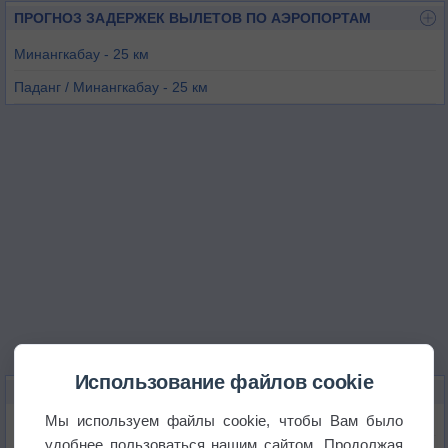
ПРОГНОЗ ЗАДЕРЖЕК ВЫЛЕТОВ ПО АЭРОПОРТАМ
Минангкабау - 25 км
Паданг / Минангкабау - 25 км
Паданг / Табинг - 38 км
Пасир-Пангараан - 166 км
Сипора - 170 км
Пеканбару - 191 км
Использование файлов cookie
КАРТЫ ПОГОДЫ В ПАРИАМАНЕ
Мы используем файлы cookie, чтобы Вам было
Температура
удобнее пользоваться нашим сайтом. Продолжая